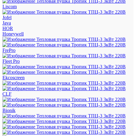
Liscom
Jofel
Java
HOR
Honeywell
FrePro
Fleet Pro
Ekcoscreen
CLF
Bionik