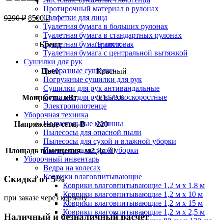
Протирочный материал в рулонах
Салфетки для лица
9290
₽
8500
₽
Туалетная бумага в больших рулонах
Туалетная бумага в стандартных рулонах
Туалетная бумага листовая
Бренд
Тропик
Туалетная бумага с центральной вытяжкой
Сушилки для рук
V-образные сушилки
Цвет
Красный
Погружные сушилки для рук
Сушилки для рук антивандальные
Сушилки для рук высокоскоростные
Мощность, кВт
0/1,5/3,0
Электрополотенце
Уборочная техника
Подметальные машины
Напряжение сети, В
220
Пылесосы для опасной пыли
Пылесосы для сухой и влажной уборки
Пылесосы для сухой уборки
Площадь помещения, м2
До 30
Уборочный инвентарь
Ведра на колесах
Коврики влаговпитывающие
Скидка от 5%
Коврики влаговпитывающие 1,2 м х 1,8 м
Коврики влаговпитывающие 1,2 м х 10 м
при заказе через корзину
Коврики влаговпитывающие 1,2 м х 15 м
Коврики влаговпитывающие 1,2 м х 2,5 м
Наличный и безналичный расчёт