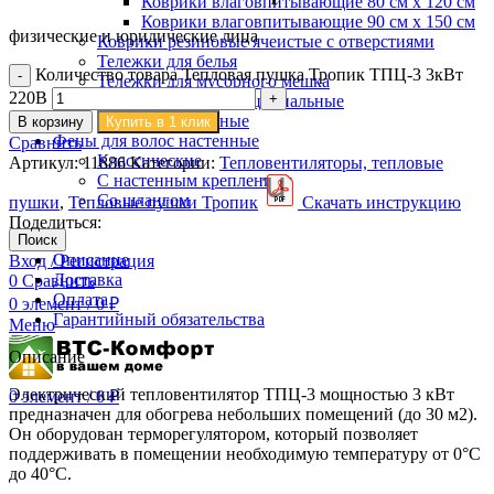
Коврики влаговпитывающие 80 см х 120 см
Коврики влаговпитывающие 90 см х 150 см
физические и юридические лица
Коврики резиновые ячеистые с отверстиями
Тележки для белья
Количество товара Тепловая пушка Тропик ТПЦ-3 3кВт
Тележки для мусорного мешка
220В
Тележки многофункциональные
Тележки уборочные
В корзину
Купить в 1 клик
Фены для волос настенные
Сравнить
Классические
Артикул:
11886
Категории:
Тепловентиляторы, тепловые
С настенным креплением
Со шлангом
пушки
,
Тепловые пушки Тропик
Скачать инструкцию
Поделиться:
Поиск
Описание
Вход / Регистрация
Доставка
0
Сравнить
Оплата
0
элемент
/
0
₽
Гарантийный обязательства
Меню
Описание
Электрический тепловентилятор ТПЦ-3 мощностью 3 кВт
0
элемент
/
0
₽
предназначен для обогрева небольших помещений (до 30 м2).
Он оборудован терморегулятором, который позволяет
поддерживать в помещении необходимую температуру от 0°С
до 40°С.