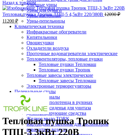
Назад к товарам
Уличные урны
Урны для бумаги
Тепловая пушка Тропик ТПЦ-5 4,5кВт 220/380В
12090
₽
Урны настенные
11200
₽
Урны-пепельницы
Климатическая техника
-9%;процент скидки
Инфракрасные обогреватели
Кипятильники
Овощесушки
Охладители воздуха
Проточные водонагреватели электрические
Тепловентиляторы, тепловые пушки
Тепловые пушки Тепломаш
Тепловые пушки Тропик
Тепловые завесы электрические
Тепловые завесы Тепломаш
Электронные терморегуляторы
Нажмите, чтобы увеличить
Пеленальные столы
Расходные материалы
Бумажные полотенца в рулонах
Бумажные сиденья для унитаза
Дезинфицирующие средства
Тепловая пушка Тропик
Жидкое мыло TORK
Картриджи и баллоны для диспенсеров
ТПЦ-3 3кВт 220В
освежителя воздуха
Листовые бумажные полотенца