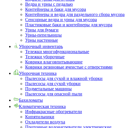
Ведра и урны с педалью
Контейнеры и баки для мусора
Контейнеры и ведра для раздельного сбора мусора
Сенсорные ведра и урны для мусора
Пластиковые баки и контейнеры для мусора
Урны для бумаги
Урны-пепельницы
Урны настенные
Уборочный инвентарь
Тележки многофункциональные
Тележки уборочные
Коврики влаговпитывающие
Коврики резиновые ячеистые с отверстиями
Уборочная техника
Пылесосы для сухой и влажной уборки
Пылесосы для сухой уборки
Подметальные машины
Пылесосы для опасной пыли
Бахиломаты
Климатическая техника
Инфракрасные обогреватели
Кипятильники
Охладители воздуха
Проточные водонагреватели электрические