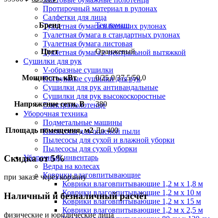
Протирочный материал в рулонах
Салфетки для лица
Бренд
Тепломаш
Туалетная бумага в больших рулонах
Туалетная бумага в стандартных рулонах
Туалетная бумага листовая
Цвет
Оранжевый
Туалетная бумага с центральной вытяжкой
Сушилки для рук
V-образные сушилки
Мощность, кВт
0/25,0/37,5/50,0
Погружные сушилки для рук
Сушилки для рук антивандальные
Сушилки для рук высокоскоростные
Напряжение сети, В
380
Электрополотенце
Уборочная техника
Подметальные машины
Площадь помещения, м2
До 400
Пылесосы для опасной пыли
Пылесосы для сухой и влажной уборки
Пылесосы для сухой уборки
Скидка от 5%
Уборочный инвентарь
Ведра на колесах
Коврики влаговпитывающие
при заказе через корзину
Коврики влаговпитывающие 1,2 м х 1,8 м
Коврики влаговпитывающие 1,2 м х 10 м
Наличный и безналичный расчёт
Коврики влаговпитывающие 1,2 м х 15 м
Коврики влаговпитывающие 1,2 м х 2,5 м
физические и юридические лица