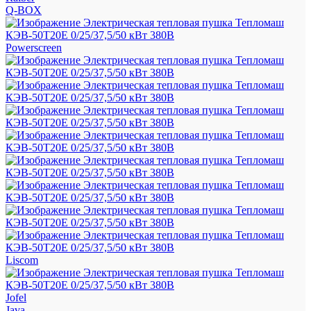
Q-BOX
Powerscreen
Liscom
Jofel
Java