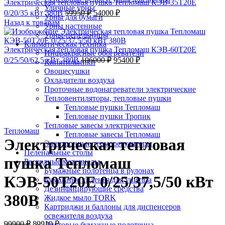
Электрическая тепловая пушка Тепломаш КЭВ-35Т20Е
Уличные урны
0/20/35 кВт 380В
59950
₽
54000
₽
Урны для бумаги
Назад к товарам
Урны настенные
Урны-пепельницы
Климатическая техника
Электрическая тепловая пушка Тепломаш КЭВ-60Т20Е
Инфракрасные обогреватели
0/25/50/62,5 кВт 380В
106000
₽
95400
₽
Кипятильники
-10%;процент скидки
Тепломаш
Овощесушки
Охладители воздуха
Проточные водонагреватели электрические
Тепловентиляторы, тепловые пушки
Тепловые пушки Тепломаш
Тепловые пушки Тропик
Нажмите, чтобы увеличить
Тепловые завесы электрические
Тепломаш
Тепловые завесы Тепломаш
Электрическая тепловая
Электронные терморегуляторы
Пеленальные столы
пушка Тепломаш
Расходные материалы
Бумажные полотенца в рулонах
КЭВ-50Т20Е 0/25/37,5/50 кВт
Бумажные сиденья для унитаза
Дезинфицирующие средства
380В
Жидкое мыло TORK
Картриджи и баллоны для диспенсеров
освежителя воздуха
99900
₽
89910
₽
Листовые бумажные полотенца