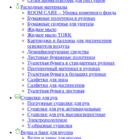
Сетки ароматизаторы для писсуаров
Расходные материалы
ROOM CARE – Уборка номерного фонда
Бумажные полотенца в рулонах
Бумажные сиденья для унитаза
Жидкое мыло
Жидкое мыло TORK
Картриджи и баллоны для диспенсеров
освежителя воздуха
Дезинфицирующие средства
Листовые бумажные полотенца
Туалетная бумага в стандартных рулонах
Протирочный материал в рулонах
Туалетная бумага в больших рулонах
Салфетки для лица
Салфетки для диспенсеров
Туалетная бумага листовая
Сушилки для рук
Погружные сушилки для рук
Сушилки для рук антивандальные
Сушилки для рук высокоскоростные
Электрополотенце
V-образные сушилки
Ведра и баки для мусора
Ведра и урны для мусора