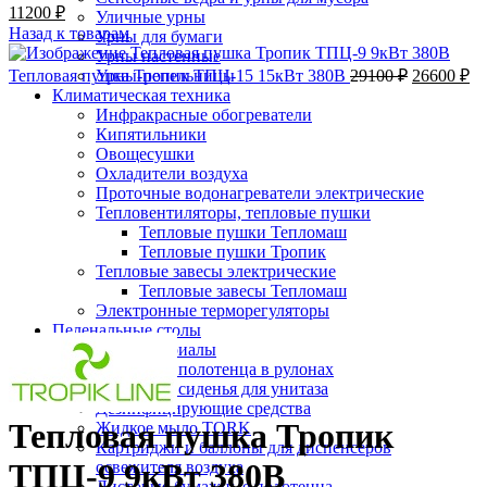
11200
₽
Уличные урны
Назад к товарам
Урны для бумаги
Урны настенные
Тепловая пушка Тропик ТПЦ-15 15кВт 380В
Урны-пепельницы
29100
₽
26600
₽
Климатическая техника
-8%;процент скидки
Инфракрасные обогреватели
Кипятильники
Овощесушки
Охладители воздуха
Проточные водонагреватели электрические
Тепловентиляторы, тепловые пушки
Тепловые пушки Тепломаш
Тепловые пушки Тропик
Тепловые завесы электрические
Тепловые завесы Тепломаш
Электронные терморегуляторы
Нажмите, чтобы увеличить
Пеленальные столы
Расходные материалы
Бумажные полотенца в рулонах
Бумажные сиденья для унитаза
Дезинфицирующие средства
Тепловая пушка Тропик
Жидкое мыло TORK
Картриджи и баллоны для диспенсеров
ТПЦ-9 9кВт 380В
освежителя воздуха
Листовые бумажные полотенца