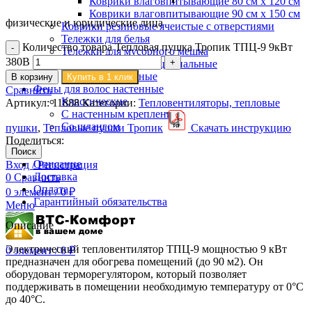
Коврики влаговпитывающие 80 см х 120 см
Коврики влаговпитывающие 90 см х 150 см
физические и юридические лица
Коврики резиновые ячеистые с отверстиями
Тележки для белья
Количество товара Тепловая пушка Тропик ТПЦ-9 9кВт
Тележки для мусорного мешка
380В
Тележки многофункциональные
Тележки уборочные
В корзину
Купить в 1 клик
Фены для волос настенные
Сравнить
Классические
Артикул:
11888
Категории:
Тепловентиляторы, тепловые
С настенным креплением
Со шлангом
пушки
,
Тепловые пушки Тропик
Скачать инструкцию
Поделиться:
Поиск
Описание
Вход / Регистрация
Доставка
0
Сравнить
Оплата
0
элемент
/
0
₽
Гарантийный обязательства
Меню
Описание
Электрический тепловентилятор ТПЦ-9 мощностью 9 кВт
0
элемент
/
0
₽
предназначен для обогрева помещений (до 90 м2). Он
оборудован терморегулятором, который позволяет
поддерживать в помещении необходимую температуру от 0°С
до 40°С.