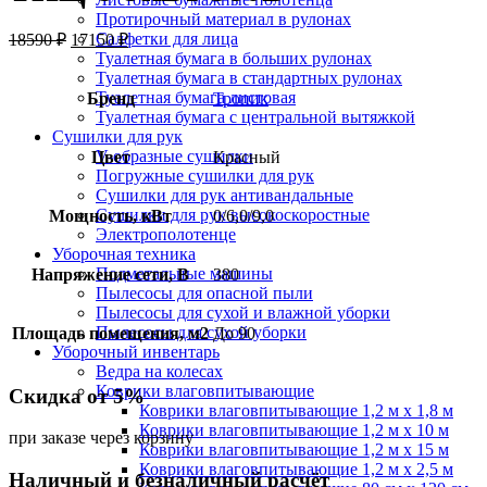
Протирочный материал в рулонах
Салфетки для лица
18590
₽
17150
₽
Туалетная бумага в больших рулонах
Туалетная бумага в стандартных рулонах
Туалетная бумага листовая
Бренд
Тропик
Туалетная бумага с центральной вытяжкой
Сушилки для рук
V-образные сушилки
Цвет
Красный
Погружные сушилки для рук
Сушилки для рук антивандальные
Сушилки для рук высокоскоростные
Мощность, кВт
0/6,0/9,0
Электрополотенце
Уборочная техника
Подметальные машины
Напряжение сети, В
380
Пылесосы для опасной пыли
Пылесосы для сухой и влажной уборки
Пылесосы для сухой уборки
Площадь помещения, м2
До 90
Уборочный инвентарь
Ведра на колесах
Коврики влаговпитывающие
Скидка от 5%
Коврики влаговпитывающие 1,2 м х 1,8 м
Коврики влаговпитывающие 1,2 м х 10 м
при заказе через корзину
Коврики влаговпитывающие 1,2 м х 15 м
Коврики влаговпитывающие 1,2 м х 2,5 м
Наличный и безналичный расчёт