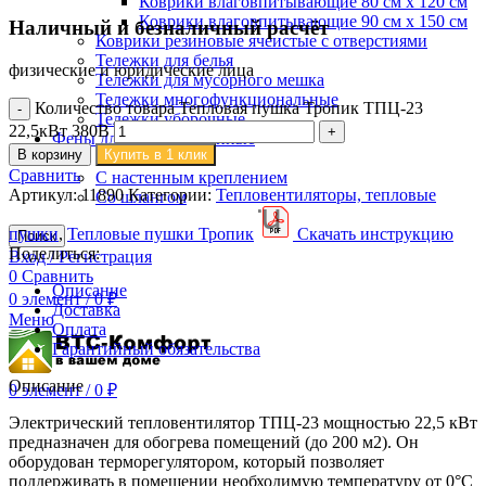
Коврики влаговпитывающие 80 см х 120 см
Коврики влаговпитывающие 90 см х 150 см
Наличный и безналичный расчёт
Коврики резиновые ячеистые с отверстиями
Тележки для белья
физические и юридические лица
Тележки для мусорного мешка
Тележки многофункциональные
Количество товара Тепловая пушка Тропик ТПЦ-23
Тележки уборочные
22,5кВт 380В
Фены для волос настенные
В корзину
Купить в 1 клик
Классические
Сравнить
С настенным креплением
Артикул:
11890
Категории:
Тепловентиляторы, тепловые
Со шлангом
пушки
,
Тепловые пушки Тропик
Скачать инструкцию
Поиск
Поделиться:
Вход / Регистрация
0
Сравнить
Описание
0
элемент
/
0
₽
Доставка
Меню
Оплата
Гарантийный обязательства
Описание
0
элемент
/
0
₽
Электрический тепловентилятор ТПЦ-23 мощностью 22,5 кВт
предназначен для обогрева помещений (до 200 м2). Он
оборудован терморегулятором, который позволяет
поддерживать в помещении необходимую температуру от 0°С