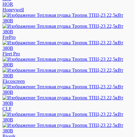
HOR
Honeywell
FrePro
Fleet Pro
Ekcoscreen
CLF
Bionik