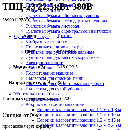
ТПЦ-23 22,5кВт 380В
Протирочный материал в рулонах
Салфетки для лица
Туалетная бумага в больших рулонах
38900
₽
35800
₽
Туалетная бумага в стандартных рулонах
Туалетная бумага листовая
Туалетная бумага с центральной вытяжкой
Бренд
Тропик
Сушилки для рук
V-образные сушилки
Погружные сушилки для рук
Цвет
Красный
Сушилки для рук антивандальные
Сушилки для рук высокоскоростные
Электрополотенце
Мощность, кВт
0/15,0/22,5
Уборочная техника
Подметальные машины
Пылесосы для опасной пыли
Напряжение сети, В
380
Пылесосы для сухой и влажной уборки
Пылесосы для сухой уборки
Уборочный инвентарь
Площадь помещения, м2
До 200
Ведра на колесах
Коврики влаговпитывающие
Коврики влаговпитывающие 1,2 м х 1,8 м
Скидка от 5%
Коврики влаговпитывающие 1,2 м х 10 м
Коврики влаговпитывающие 1,2 м х 15 м
Коврики влаговпитывающие 1,2 м х 2,5 м
при заказе через корзину