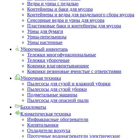
Ведра и урны с педалью
Контейнеры и баки для мусора
Контейнеры и ведра для раздельного сбора мусора
Сенсорные ведра и урны для мусора
Пластиковые баки и контейнеры для мусора
Урны для бумаги
Урны-пепельницы
Урны настенные
Уборочный инвентарь
Тележки многофункциональные
Тележки уборочные
Коврики влаговпитывающие
Коврики резиновые ячеистые с отверстиями
Уборочная техника
Пылесосы для сухой и влажной уборки
Пылесосы для сухой уборки
Подметальные машины
Пылесосы для опасной пыли
Бахиломаты
Климатическая техника
Инфракрасные обогреватели
Кипятильники
Охладители воздуха
Проточные водонагреватели электрические