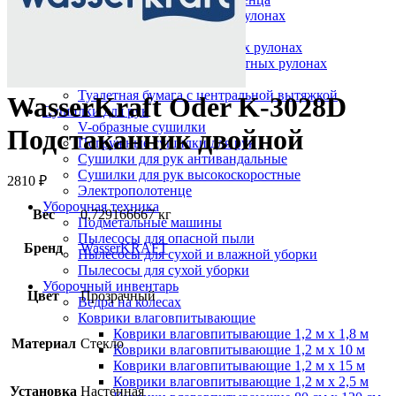
Протирочный материал в рулонах
Салфетки для лица
Туалетная бумага в больших рулонах
Туалетная бумага в стандартных рулонах
Туалетная бумага листовая
Туалетная бумага с центральной вытяжкой
WasserKraft Oder K-3028D
Сушилки для рук
V-образные сушилки
Подстаканник двойной
Погружные сушилки для рук
Сушилки для рук антивандальные
Сушилки для рук высокоскоростные
2810
₽
Электрополотенце
Уборочная техника
Вес
0,729166667 кг
Подметальные машины
Пылесосы для опасной пыли
Бренд
WasserKRAFT
Пылесосы для сухой и влажной уборки
Пылесосы для сухой уборки
Уборочный инвентарь
Цвет
Прозрачный
Ведра на колесах
Коврики влаговпитывающие
Коврики влаговпитывающие 1,2 м х 1,8 м
Материал
Стекло
Коврики влаговпитывающие 1,2 м х 10 м
Коврики влаговпитывающие 1,2 м х 15 м
Коврики влаговпитывающие 1,2 м х 2,5 м
Установка
Настенная