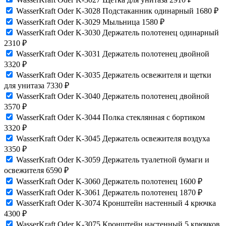
WasserKraft Oder K-3028 Подстаканник одинарный
1680
₽
WasserKraft Oder K-3029 Мыльница
1580
₽
WasserKraft Oder K-3030 Держатель полотенец одинарный
2310
₽
WasserKraft Oder K-3031 Держатель полотенец двойной
3320
₽
WasserKraft Oder K-3035 Держатель освежителя и щетки
для унитаза
7330
₽
WasserKraft Oder K-3040 Держатель полотенец двойной
3570
₽
WasserKraft Oder K-3044 Полка стеклянная с бортиком
3320
₽
WasserKraft Oder K-3045 Держатель освежителя воздуха
3350
₽
WasserKraft Oder K-3059 Держатель туалетной бумаги и
освежителя
6590
₽
WasserKraft Oder K-3060 Держатель полотенец
1600
₽
WasserKraft Oder K-3061 Держатель полотенец
1870
₽
WasserKraft Oder K-3074 Кронштейн настенный 4 крючка
4300
₽
WasserKraft Oder K-3075 Кронштейн настенный 5 крючков