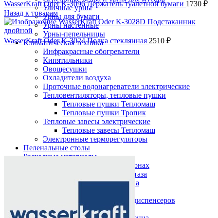
WasserKraft Oder K-3096 Держатель туалетной бумаги
1730
₽
Уличные урны
Назад к товарам
Урны для бумаги
Урны настенные
Урны-пепельницы
WasserKraft Oder K-3024 Полка стеклянная
2510
₽
Климатическая техника
Инфракрасные обогреватели
Кипятильники
Овощесушки
Охладители воздуха
Проточные водонагреватели электрические
Тепловентиляторы, тепловые пушки
Тепловые пушки Тепломаш
Тепловые пушки Тропик
Тепловые завесы электрические
Тепловые завесы Тепломаш
Электронные терморегуляторы
Пеленальные столы
Нажмите, чтобы увеличить
Расходные материалы
Бумажные полотенца в рулонах
Бумажные сиденья для унитаза
Дезинфицирующие средства
Жидкое мыло TORK
Картриджи и баллоны для диспенсеров
освежителя воздуха
Листовые бумажные полотенца