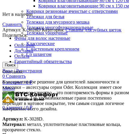
Коврики влаговпитывающие 80 см х 120 см
Коврики влаговпитывающие 90 см х 150 см
Коврики резиновые ячеистые с отверстиями
Нет в наличии
Тележки для белья
Тележки для мусорного мешка
Сравнить
Тележки многофункциональные
Артикул:
K-3028D
Категория:
Стаканы для зубных щеток
Тележки уборочные
Поделиться:
Фены для волос настенные
Классические
Описание
С настенным креплением
Доставка
Со шлангом
Оплата
Гарантийный обязательства
Поиск
Вход / Регистрация
Описание
0
Сравнить
Консервативное решение для ценителей лаконичности и
0
элемент
/
0
₽
классики – аксессуары серии Oder. Коллекция имеет свое
Меню
отличительное качество – это повторяемость формы в разном
исполнении. Так хромоникелевые грани постепенно
переходят в матовое покрытие, тем самым создав логичное
0
элемент
/
0
₽
завершение всего дизайна.
Артикул:
K-3028D.
Материал:
металл, уплотнительные пластиковые кольца,
прозрачное стекло.