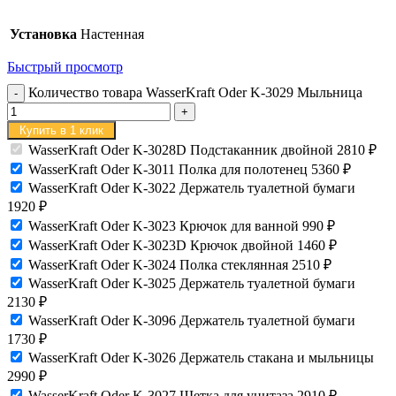
Установка
Настенная
Быстрый просмотр
Количество товара WasserKraft Oder K-3029 Мыльница
Купить в 1 клик
WasserKraft Oder K-3028D Подстаканник двойной
2810
₽
WasserKraft Oder K-3011 Полка для полотенец
5360
₽
WasserKraft Oder K-3022 Держатель туалетной бумаги
1920
₽
WasserKraft Oder K-3023 Крючок для ванной
990
₽
WasserKraft Oder K-3023D Крючок двойной
1460
₽
WasserKraft Oder K-3024 Полка стеклянная
2510
₽
WasserKraft Oder K-3025 Держатель туалетной бумаги
2130
₽
WasserKraft Oder K-3096 Держатель туалетной бумаги
1730
₽
WasserKraft Oder K-3026 Держатель стакана и мыльницы
2990
₽
WasserKraft Oder K-3027 Щетка для унитаза
2910
₽