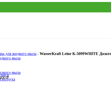
ры для жидкого мыла
-
WasserKraft Leine K-5099WHITE Дозат
умаги
400
₽
я воздуха