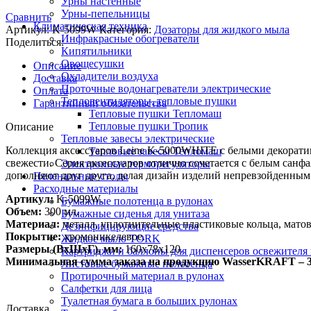
Урны настенные
Урны-пепельницы
Сравнить
Климатическая техника
Артикул:
K-5099W
Категория:
Дозаторы для жидкого мыла
Инфракрасные обогреватели
Поделиться:
Кипятильники
Овощесушки
Описание
Охладители воздуха
Доставка
Проточные водонагреватели электрические
Оплата
Тепловентиляторы, тепловые пушки
Гарантийный обязательства
Тепловые пушки Тепломаш
Тепловые пушки Тропик
Описание
Тепловые завесы электрические
Коллекция аксессуаров Leine K-5000WHITE с белыми декорати
Тепловые завесы Тепломаш
свежести. Серия аксессуаров отлично сочетается с белым санф
Электронные терморегуляторы
дополняют друг друга, делая дизайн изделий непревзойденным
Пеленальные столы
Расходные материалы
Артикул:
K-5099W.
Бумажные полотенца в рулонах
Объем:
300 мл.
Бумажные сиденья для унитаза
Материал:
металл, уплотнительные пластиковые кольца, матов
Дезинфицирующие средства
Покрытие:
хромоникелевое.
Жидкое мыло TORK
Размеры (ВхШхГ), мм:
160х78х120.
Картриджи и баллоны для диспенсеров освежителя 
Минимальная сумма заказа на продукцию WasserKRAFT – 3
Листовые бумажные полотенца
Протирочный материал в рулонах
Салфетки для лица
Туалетная бумага в больших рулонах
Доставка