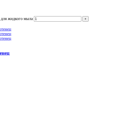
 для жидкого мыла
енец