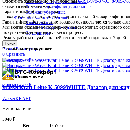
Оформить заказ можно по телефонам
8-991-978-37-93
,
8-905-78
Тележки для мусорного мешка
свяжется наш менеджер.
Тележки многофункциональные
Гарантийный обязательства
Тележки уборочные
Наша компания продает только оригинальный товар с официал
Фены для волос настенные
Гарантийное обслуживание товаров осуществляется только ав
Классические
Мы всегда оказываем поддержку на всех этапах сервисного о
С настенным креплением
покупателем, контролируя весь процесс.
Со шлангом
Режим работы службы нашей технической поддержки: 7 дней в 
Поиск
Вход / Регистрация
С этим часто покупают
0
Сравнить
0
элемент
/
0
₽
Меню
Сравнить
0
элемент
/
0
₽
WasserKraft Leine K-5099WHITE Дозатор для жи
WasserKRAFT
Нет в наличии
3040
₽
Вес
0,55 кг