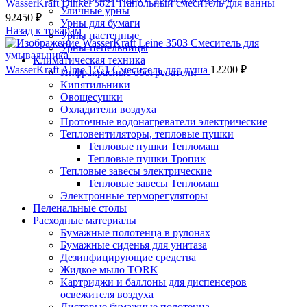
WasserKraft Dinkel 5821 Напольный смеситель для ванны
Уличные урны
92450
₽
Урны для бумаги
Назад к товарам
Урны настенные
Урны-пепельницы
Климатическая техника
WasserKraft Alme 1551 Смеситель для душа
12200
₽
Инфракрасные обогреватели
Кипятильники
Овощесушки
Охладители воздуха
Проточные водонагреватели электрические
Тепловентиляторы, тепловые пушки
Тепловые пушки Тепломаш
Тепловые пушки Тропик
Тепловые завесы электрические
Тепловые завесы Тепломаш
Электронные терморегуляторы
Пеленальные столы
Расходные материалы
Бумажные полотенца в рулонах
Бумажные сиденья для унитаза
Дезинфицирующие средства
Жидкое мыло TORK
Картриджи и баллоны для диспенсеров
освежителя воздуха
Листовые бумажные полотенца