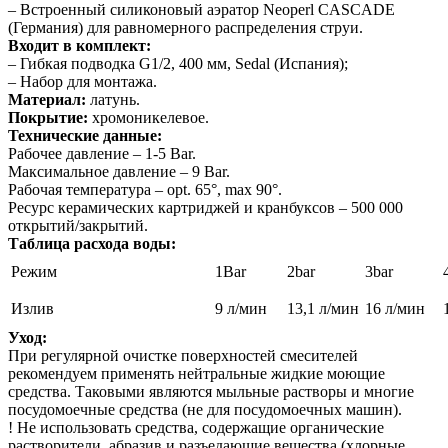
– Встроенный силиконовый аэратор Neoperl CASCADE
(Германия) для равномерного распределения струи.
Входит в комплект:
– Гибкая подводка G1/2, 400 мм, Sedal (Испания);
– Набор для монтажа.
Материал:
латунь.
Покрытие:
хромоникелевое.
Технические данные:
Рабочее давление – 1-5 Bar.
Максимальное давление – 9 Bar.
Рабочая температура – opt. 65°, max 90°.
Ресурс керамических картриджей и кранбуксов – 500 000
открытий/закрытий.
Таблица расхода воды:
Режим
1Bar
2bar
3bar
Излив
9 л/мин
13,1 л/мин
16 л/мин
Уход:
При регулярной очистке поверхностей смесителей
рекомендуем применять нейтральные жидкие моющие
средства. Таковыми являются мыльные растворы и многие
посудомоечные средства (не для посудомоечных машин).
! Не использовать средства, содержащие органические
растворители, абразив и разъедающие вещества (хлорные