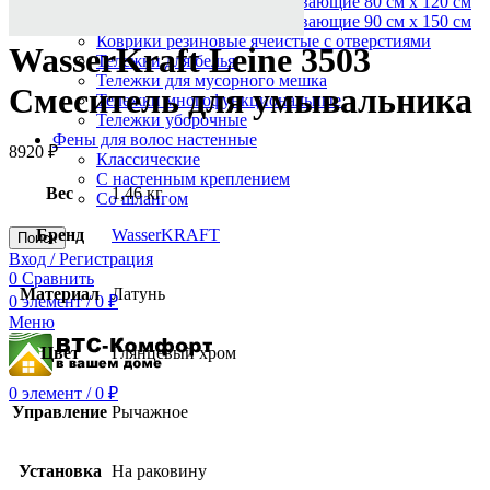
Коврики влаговпитывающие 80 см х 120 см
Коврики влаговпитывающие 90 см х 150 см
Коврики резиновые ячеистые с отверстиями
WasserKraft Leine 3503
Тележки для белья
Тележки для мусорного мешка
Смеситель для умывальника
Тележки многофункциональные
Тележки уборочные
Фены для волос настенные
8920
₽
Классические
С настенным креплением
Вес
1,46 кг
Со шлангом
Бренд
WasserKRAFT
Поиск
Вход / Регистрация
0
Сравнить
Материал
Латунь
0
элемент
/
0
₽
Меню
Цвет
Глянцевый хром
0
элемент
/
0
₽
Управление
Рычажное
Установка
На раковину