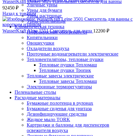
WasserKraft Dinkel 5821 Напольный смеситель для ванны
Уличные урны
92450
₽
Урны для бумаги
Назад к товарам
Урны настенные
Урны-пепельницы
Климатическая техника
WasserKraft Alme 1551 Смеситель для душа
12200
₽
Инфракрасные обогреватели
Кипятильники
Овощесушки
Охладители воздуха
Проточные водонагреватели электрические
Тепловентиляторы, тепловые пушки
Тепловые пушки Тепломаш
Тепловые пушки Тропик
Тепловые завесы электрические
Тепловые завесы Тепломаш
Электронные терморегуляторы
Пеленальные столы
Расходные материалы
Бумажные полотенца в рулонах
Бумажные сиденья для унитаза
Дезинфицирующие средства
Жидкое мыло TORK
Картриджи и баллоны для диспенсеров
освежителя воздуха
Листовые бумажные полотенца