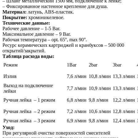
– Шланг металлический 1500 мм, подключение к лейке;
– Фиксированное настенное крепление для душа.
Материал:
латунь, ABS-пластик.
Покрытие:
хромоникелевое.
Технические данные:
Рабочее давление – 1-5 Bar.
Максимальное давление – 9 Bar.
Рабочая температура – opt. 65°, max 90°.
Ресурс керамических картриджей и кранбуксов – 500 000
открытий/закрытий.
Таблица расхода воды:
Режим
1Bar
2bar
3bar
Излив
7,6 л/мин
10,8 л/мин
13,3 л/мин
Выход на подключение
7,7 л/мин
10,9 л/мин
13,3 л/мин
лейки
Ручная лейка – 1 режим
6,8 л/мин
9,8 л/мин
12,2 л/мин
Ручная лейка – 2 режим
7,2 л/мин
10,6 л/мин
12,8 л/мин
Ручная лейка – 3 режим
6,9 л/мин
9,8 л/мин
12,4 л/мин
Уход:
При регулярной очистке поверхностей смесителей