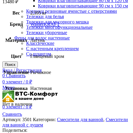
Коврики влаговпитывающие 80 см х 120 см
13480
₽
Коврики влаговпитывающие 90 см х 150 см
Коврики резиновые ячеистые с отверстиями
Вес
2,395 кг
Тележки для белья
Тележки для мусорного мешка
Бренд
WasserKRAFT
Тележки многофункциональные
Тележки уборочные
Фены для волос настенные
Материал
Латунь
Классические
С настенным креплением
Со шлангом
Цвет
Глянцевый хром
Поиск
Вход / Регистрация
Управление
Рычажное
0
Сравнить
0
элемент
/
0
₽
Меню
Установка
Настенная
Нет в наличии
0
элемент
/
0
₽
Сравнить
Артикул:
3501
Категории:
Смесители для ванной
,
Смесители
для ванной с душем
Поделиться: