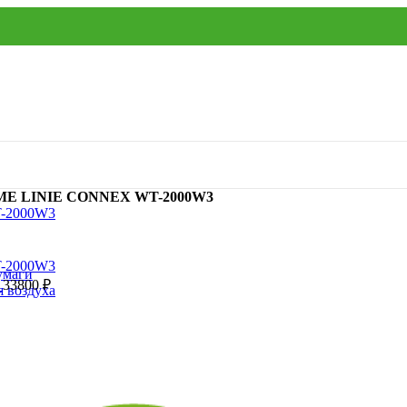
ME LINIE CONNEX WT-2000W3
умаги
k
33800
₽
я воздуха