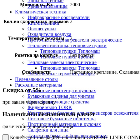
Урны настенные
Мощность, Вт
2000
Урны-пепельницы
Климатическая техника
Инфракрасные обогреватели
Кол-во скоростных режимов
2
Кипятильники
Овощесушки
Охладители воздуха
Температурные режимы
2
Проточные водонагреватели электрические
Тепловентиляторы, тепловые пушки
Тепловые пушки Тепломаш
Розетка на корпусе
Без розетки
Тепловые пушки Тропик
Тепловые завесы электрические
Тепловые завесы Тепломаш
Особенности
Настенное крепление, Складная
Электронные терморегуляторы
Пеленальные столы
Расходные материалы
Скидка от 5%
Бумажные полотенца в рулонах
Бумажные сиденья для унитаза
Дезинфицирующие средства
при заказе через корзину
Жидкое мыло TORK
Картриджи и баллоны для диспенсеров освежителя 
Наличный и безналичный расчёт
Листовые бумажные полотенца
Протирочный материал в рулонах
физические и юридические лица
Салфетки для лица
Туалетная бумага в больших рулонах
Количество товара Фен настенный CHROME LINIE CON