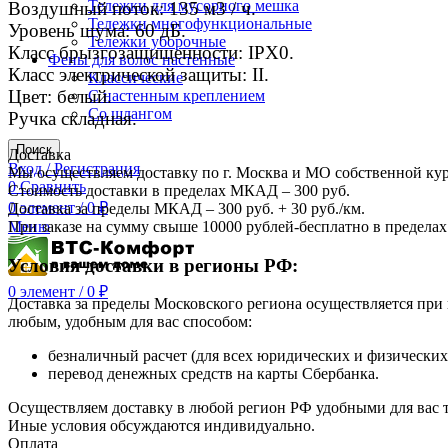
Тележки для мусорного мешка
Воздушный поток: 135 м3 / ч.
Тележки многофункциональные
Уровень шума: 60 дБ.
Тележки уборочные
Класс брызгозащищенности: IPX0.
Фены для волос настенные
Класс электрической защиты: II.
Классические
Цвет: белый.
С настенным креплением
Со шлангом
Ручка складная.
Поиск
Доставка
Вход / Регистрация
Мы осуществляем доставку по г. Москва и МО собственной ку
0
Сравнить
Стоимость доставки в пределах МКАД – 300 руб.
0
элемент
/
0
₽
Доставка за пределы МКАД – 300 руб. + 30 руб./км.
При заказе на сумму свыше 10000 рублей-бесплатно в предел
Меню
Условия доставки в регионы РФ:
0
элемент
/
0
₽
Доставка за пределы Московского региона осуществляется пр
любым, удобным для вас способом:
безналичный расчет (для всех юридических и физических
перевод денежных средств на карты Сбербанка.
Осуществляем доставку в любой регион РФ удобными для вас
Иные условия обсуждаются индивидуально.
Оплата