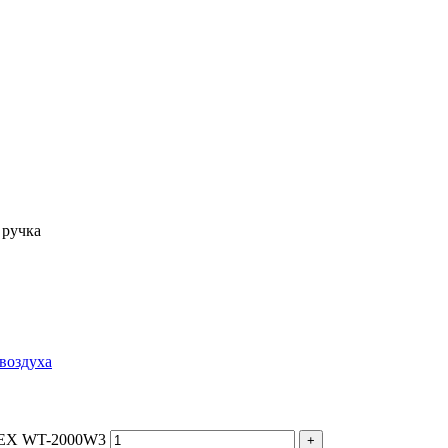
 ручка
воздуха
NEX WT-2000W3