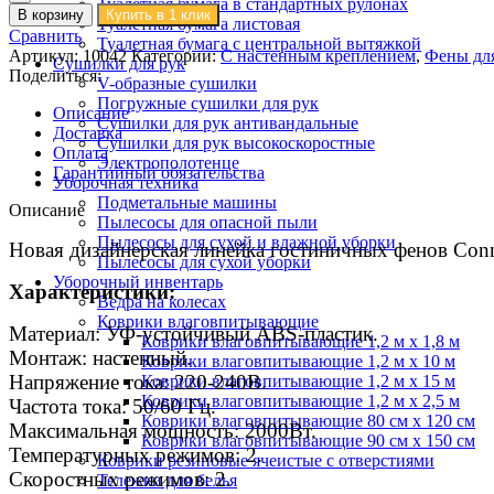
Туалетная бумага в стандартных рулонах
В корзину
Купить в 1 клик
Туалетная бумага листовая
Сравнить
Туалетная бумага с центральной вытяжкой
Артикул:
10042
Категории:
С настенным креплением
,
Фены для
Сушилки для рук
Поделиться:
V-образные сушилки
Погружные сушилки для рук
Описание
Сушилки для рук антивандальные
Доставка
Сушилки для рук высокоскоростные
Оплата
Электрополотенце
Гарантийный обязательства
Уборочная техника
Подметальные машины
Описание
Пылесосы для опасной пыли
Пылесосы для сухой и влажной уборки
Новая дизайнерская линейка гостиничных фенов Con
Пылесосы для сухой уборки
Уборочный инвентарь
Характеристики:
Ведра на колесах
Коврики влаговпитывающие
Материал: УФ-устойчивый ABS-пластик.
Коврики влаговпитывающие 1,2 м х 1,8 м
Монтаж: настенный.
Коврики влаговпитывающие 1,2 м х 10 м
Напряжение тока: 220-240В.
Коврики влаговпитывающие 1,2 м х 15 м
Коврики влаговпитывающие 1,2 м х 2,5 м
Частота тока: 50/60 Гц.
Коврики влаговпитывающие 80 см х 120 см
Максимальная мощность: 2000Вт.
Коврики влаговпитывающие 90 см х 150 см
Температурных режимов: 2.
Коврики резиновые ячеистые с отверстиями
Скоростных режимов: 2.
Тележки для белья