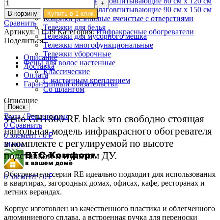
Коврики влаговпитывающие 80 см х 120 см
Коврики влаговпитывающие 90 см х 150 см
В корзину
Купить в 1 клик
Коврики резиновые ячеистые с отверстиями
Сравнить
Тележки для белья
Артикул:
11149
Категория:
Инфракрасные обогреватели
Тележки для мусорного мешка
Поделиться:
Тележки многофункциональные
Тележки уборочные
Описание
Фены для волос настенные
Доставка
Классические
Оплата
С настенным креплением
Гарантийный обязательства
Со шлангом
Описание
Поиск
Вход / Регистрация
Veito CH1800 RE black это свободно стоящая
0
Сравнить
напольная модель инфракрасного обогревателя
0
элемент
/
0
₽
в комплекте с регулируемой по высоте
Меню
подставкой и пультом ДУ.
Обогреватель серии RE идеально подходит для использования
0
элемент
/
0
₽
в квартирах, загородных домах, офисах, кафе, ресторанах и
летних верандах.
Корпус изготовлен из качественного пластика и облегченного
алюминиевого сплава, а встроенная ручка для переноски