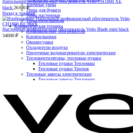
Напольный инфракрасный обогреватель Veito CH1800 XE
Уличные урны
black
26300
₽
Урны для бумаги
Назад к товарам
Урны настенные
Урны-пепельницы
Климатическая техника
Настенный инфракрасный обогреватель Veito Blade mini black
Инфракрасные обогреватели
34000
₽
Кипятильники
Овощесушки
Охладители воздуха
Проточные водонагреватели электрические
Тепловентиляторы, тепловые пушки
Тепловые пушки Тепломаш
Тепловые пушки Тропик
Тепловые завесы электрические
Нажмите, чтобы увеличить
Тепловые завесы Тепломаш
Электронные терморегуляторы
Пеленальные столы
Расходные материалы
Бумажные полотенца в рулонах
Бумажные сиденья для унитаза
Дезинфицирующие средства
Жидкое мыло TORK
Картриджи и баллоны для диспенсеров
освежителя воздуха
Листовые бумажные полотенца