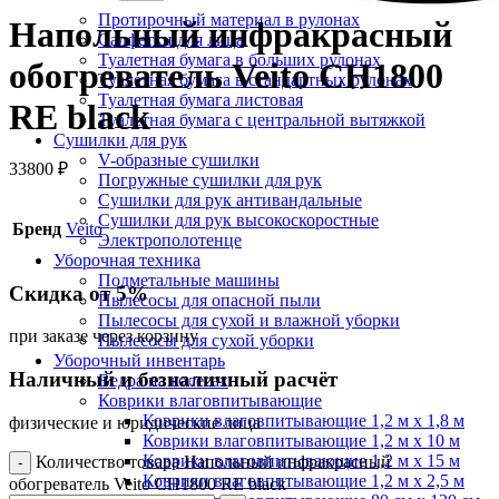
Протирочный материал в рулонах
Напольный инфракрасный
Салфетки для лица
Туалетная бумага в больших рулонах
обогреватель Veito CH1800
Туалетная бумага в стандартных рулонах
Туалетная бумага листовая
RE black
Туалетная бумага с центральной вытяжкой
Сушилки для рук
V-образные сушилки
33800
₽
Погружные сушилки для рук
Сушилки для рук антивандальные
Сушилки для рук высокоскоростные
Бренд
Veito
Электрополотенце
Уборочная техника
Подметальные машины
Скидка от 5%
Пылесосы для опасной пыли
Пылесосы для сухой и влажной уборки
при заказе через корзину
Пылесосы для сухой уборки
Уборочный инвентарь
Наличный и безналичный расчёт
Ведра на колесах
Коврики влаговпитывающие
Коврики влаговпитывающие 1,2 м х 1,8 м
физические и юридические лица
Коврики влаговпитывающие 1,2 м х 10 м
Коврики влаговпитывающие 1,2 м х 15 м
Количество товара Напольный инфракрасный
Коврики влаговпитывающие 1,2 м х 2,5 м
обогреватель Veito CH1800 RE black