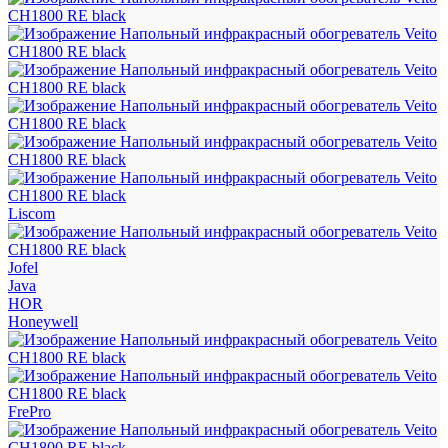
Liscom
Jofel
Java
HOR
Honeywell
FrePro