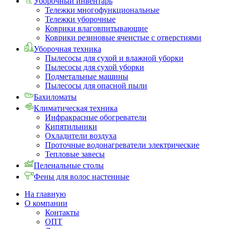
Уборочный инвентарь
Тележки многофункциональные
Тележки уборочные
Коврики влаговпитывающие
Коврики резиновые ячеистые с отверстиями
Уборочная техника
Пылесосы для сухой и влажной уборки
Пылесосы для сухой уборки
Подметальные машины
Пылесосы для опасной пыли
Бахиломаты
Климатическая техника
Инфракрасные обогреватели
Кипятильники
Охладители воздуха
Проточные водонагреватели электрические
Тепловые завесы
Пеленальные столы
Фены для волос настенные
На главную
О компании
Контакты
ОПТ