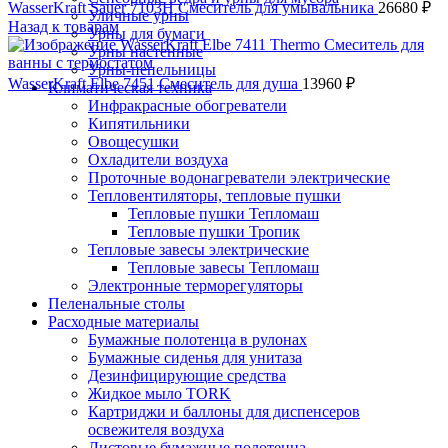
WasserKraft Sauer 7103H Смеситель для умывальника
26680
₽
Уличные урны
Назад к товарам
Урны для бумаги
Урны настенные
Урны-пепельницы
WasserKraft Elbe 7451 Смеситель для душа
13960
₽
Климатическая техника
Инфракрасные обогреватели
Кипятильники
Овощесушки
Охладители воздуха
Проточные водонагреватели электрические
Тепловентиляторы, тепловые пушки
Тепловые пушки Тепломаш
Тепловые пушки Тропик
Тепловые завесы электрические
Тепловые завесы Тепломаш
Электронные терморегуляторы
Пеленальные столы
Расходные материалы
Бумажные полотенца в рулонах
Бумажные сиденья для унитаза
Дезинфицирующие средства
Жидкое мыло TORK
Картриджи и баллоны для диспенсеров
освежителя воздуха
Листовые бумажные полотенца