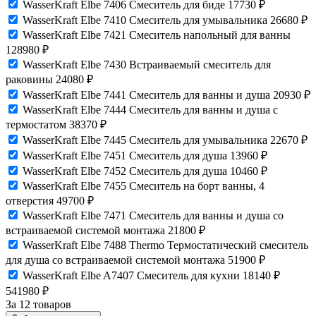
WasserKraft Elbe 7406 Смеситель для биде
17730
₽
WasserKraft Elbe 7410 Смеситель для умывальника
26680
₽
WasserKraft Elbe 7421 Смеситель напольный для ванны
128980
₽
WasserKraft Elbe 7430 Встраиваемый смеситель для
раковины
24080
₽
WasserKraft Elbe 7441 Смеситель для ванны и душа
20930
₽
WasserKraft Elbe 7444 Смеситель для ванны и душа с
термостатом
38370
₽
WasserKraft Elbe 7445 Смеситель для умывальника
22670
₽
WasserKraft Elbe 7451 Смеситель для душа
13960
₽
WasserKraft Elbe 7452 Смеситель для душа
10460
₽
WasserKraft Elbe 7455 Смеситель на борт ванны, 4
отверстия
49700
₽
WasserKraft Elbe 7471 Смеситель для ванны и душа со
встраиваемой системой монтажа
21800
₽
WasserKraft Elbe 7488 Thermo Термостатический смеситель
для душа со встраиваемой системой монтажа
51900
₽
WasserKraft Elbe A7407 Смеситель для кухни
18140
₽
541980
₽
За 12 товаров