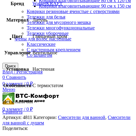
Коврики влаговпитывающие 80 см х 120 см
Бренд
WasserKRAFT
Коврики влаговпитывающие 90 см х 150 см
Коврики резиновые ячеистые с отверстиями
Тележки для белья
Материал
Латунь
Тележки для мусорного мешка
Тележки многофункциональные
Тележки уборочные
Цвет
Глянцевый хром
Фены для волос настенные
Классические
С настенным креплением
Управление
Вентильное
Со шлангом
Поиск
Установка
Настенная
Вход / Регистрация
0
Сравнить
0
элемент
/
0
₽
Особенности
С термостатом
Меню
Нет в наличии
0
элемент
/
0
₽
Сравнить
Артикул:
4811
Категории:
Смесители для ванной
,
Смесители
для ванной с душем
Поделиться: