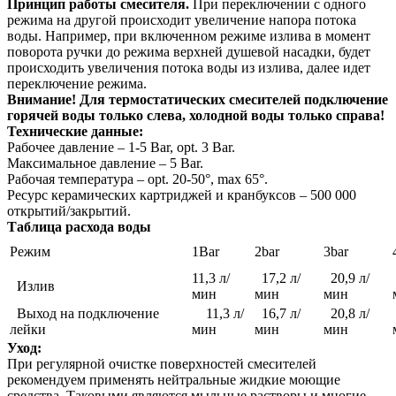
Принцип работы смесителя.
При переключении с одного
режима на другой происходит увеличение напора потока
воды. Например, при включенном режиме излива в момент
поворота ручки до режима верхней душевой насадки, будет
происходить увеличения потока воды из излива, далее идет
переключение режима.
Внимание! Для термостатических смесителей подключение
горячей воды только слева, холодной воды только справа!
Технические данные:
Рабочее давление – 1-5 Bar, opt. 3 Bar.
Максимальное давление – 5 Bar.
Рабочая температура – opt. 20-50°, max 65°.
Ресурс керамических картриджей и кранбуксов – 500 000
открытий/закрытий.
Таблица расхода воды
Режим
1Bar
2bar
3bar
11,3 л/
17,2 л/
20,9 л/
Излив
мин
мин
мин
Выход на подключение
11,3 л/
16,7 л/
20,8 л/
лейки
мин
мин
мин
Уход:
При регулярной очистке поверхностей смесителей
рекомендуем применять нейтральные жидкие моющие
средства. Таковыми являются мыльные растворы и многие