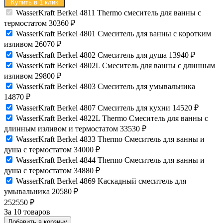
Купить в 1 клик
WasserKraft Berkel 4811 Thermo смеситель для ванны с
термостатом
30360
₽
WasserKraft Berkel 4801 Смеситель для ванны с коротким
изливом
26070
₽
WasserKraft Berkel 4802 Смеситель для душа
13940
₽
WasserKraft Berkel 4802L Смеситель для ванны с длинным
изливом
29800
₽
WasserKraft Berkel 4803 Смеситель для умывальника
14870
₽
WasserKraft Berkel 4807 Смеситель для кухни
14520
₽
WasserKraft Berkel 4822L Thermo Смеситель для ванны с
длинным изливом и термостатом
33530
₽
WasserKraft Berkel 4833 Thermo Cмеситель для ванны и
душа с термостатом
34000
₽
WasserKraft Berkel 4844 Thermo Смеситель для ванны и
душа с термостатом
34880
₽
WasserKraft Berkel 4869 Kаскадный смеситель для
умывальника
20580
₽
252550
₽
За 10 товаров
Добавить в корзину