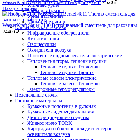
WasserKraft Berkel 4807 Смеситель для кухни
14520
₽
Уличные урны
Назад к товарам
Урны для бумаги
Урны настенные
Урны-пепельницы
WasserKraft Sauer 7130 Встраиваемый смеситель для раковины
Климатическая техника
24400
₽
Инфракрасные обогреватели
Кипятильники
Овощесушки
Охладители воздуха
Проточные водонагреватели электрические
Тепловентиляторы, тепловые пушки
Тепловые пушки Тепломаш
Тепловые пушки Тропик
Тепловые завесы электрические
Тепловые завесы Тепломаш
Электронные терморегуляторы
Пеленальные столы
Расходные материалы
Бумажные полотенца в рулонах
Бумажные сиденья для унитаза
Дезинфицирующие средства
Жидкое мыло TORK
Картриджи и баллоны для диспенсеров
освежителя воздуха
Листовые бумажные полотенца