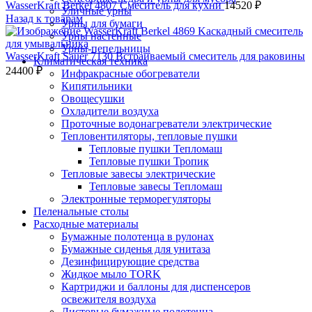
WasserKraft Berkel 4807 Смеситель для кухни
14520
₽
Уличные урны
Назад к товарам
Урны для бумаги
Урны настенные
Урны-пепельницы
WasserKraft Sauer 7130 Встраиваемый смеситель для раковины
Климатическая техника
24400
₽
Инфракрасные обогреватели
Кипятильники
Овощесушки
Охладители воздуха
Проточные водонагреватели электрические
Тепловентиляторы, тепловые пушки
Тепловые пушки Тепломаш
Тепловые пушки Тропик
Тепловые завесы электрические
Тепловые завесы Тепломаш
Электронные терморегуляторы
Пеленальные столы
Расходные материалы
Бумажные полотенца в рулонах
Бумажные сиденья для унитаза
Дезинфицирующие средства
Жидкое мыло TORK
Картриджи и баллоны для диспенсеров
освежителя воздуха
Листовые бумажные полотенца