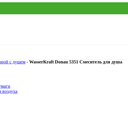
нной с душем
-
WasserKraft Donau 5351 Смеситель для душа
умаги
я воздуха