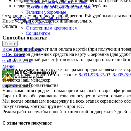
безналичный расчет (для всех юридических и физических
Тележки для мусорного мешка
перевод денежных средств на карты Сбербанка.
Тележки многофункциональные
Тележки уборочные
Осуществляем доставку в любой регион РФ удобными для вас
Фены для волос настенные
Иные условия обсуждаются индивидуально.
Классические
Оплата
С настенным креплением
Со шлангом
Способы оплаты:
Поиск
наличный расчет или оплата картой (при получении товар
Вход / Регистрация
перевод денежных средств на карту Сбербанка (для удобс
0
Сравнить
безналичный расчет (стоимость товара при оплате по без
0
элемент
/
0
₽
Меню
Во всех случаях при отгрузке товара мы предоставляем все за
Оформить заказ можно по телефонам
8-991-978-37-93
,
8-905-78
свяжется наш менеджер.
Гарантийный обязательства
0
элемент
/
0
₽
Наша компания продает только оригинальный товар с официал
Гарантийное обслуживание товаров осуществляется только ав
Мы всегда оказываем поддержку на всех этапах сервисного о
покупателем, контролируя весь процесс.
Режим работы службы нашей технической поддержки: 7 дней в 
С этим часто покупают