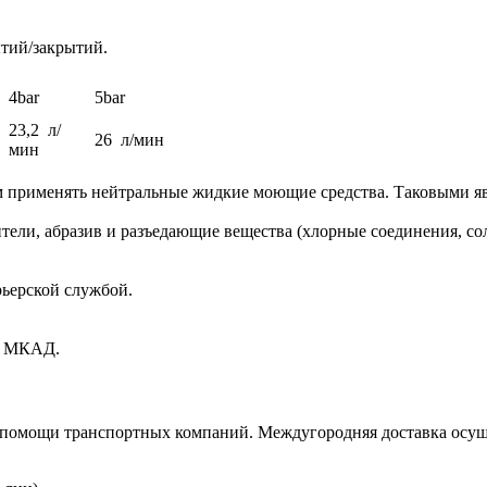
ытий/закрытий.
4bar
5bar
23,2 л/
26 л/мин
мин
м применять нейтральные жидкие моющие средства. Таковыми я
ители, абразив и разъедающие вещества (хлорные соединения, с
рьерской службой.
ах МКАД.
и помощи транспортных компаний. Междугородняя доставка осущ