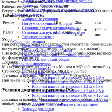
Туалетная бумага в стандартных рулонах
Максимальное давление – 9 Bar.
Туалетная бумага листовая
Рабочая температура – opt. 65°, max 90°.
Туалетная бумага с центральной вытяжкой
Ресурс керамических картриджей и кранбуксов – 500 000 откр
Сушилки для рук
Таблица расхода воды:
V-образные сушилки
Режим
1Bar
2bar
3bar
Погружные сушилки для рук
Сушилки для рук антивандальные
16,1 л/
19,9 л/
Излив
11,4 л/мин
Сушилки для рук высокоскоростные
мин
мин
Электрополотенце
Уход:
Уборочная техника
При регулярной очистке поверхностей смесителей рекомендуе
Подметальные машины
посудомоечные средства (не для посудомоечных машин).
Пылесосы для опасной пыли
! Не использовать средства, содержащие органические раствор
Пылесосы для сухой и влажной уборки
фосфорную кислоту).
Пылесосы для сухой уборки
Доставка
Уборочный инвентарь
Мы осуществляем доставку по г. Москва и МО собственной ку
Ведра на колесах
Стоимость доставки в пределах МКАД – 300 руб.
Коврики влаговпитывающие
Доставка за пределы МКАД – 300 руб. + 30 руб./км.
Коврики влаговпитывающие 1,2 м х 1,8 м
При заказе на сумму свыше 10000 рублей-бесплатно в предел
Коврики влаговпитывающие 1,2 м х 10 м
Коврики влаговпитывающие 1,2 м х 15 м
Условия доставки в регионы РФ:
Коврики влаговпитывающие 1,2 м х 2,5 м
Коврики влаговпитывающие 80 см х 120 см
Доставка за пределы Московского региона осуществляется пр
Коврики влаговпитывающие 90 см х 150 см
любым, удобным для вас способом:
Коврики резиновые ячеистые с отверстиями
Тележки для белья