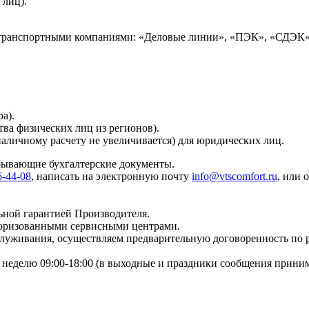
 лиц).
 транспортными компаниями: «Деловые линии», «ПЭК», «СДЭК»
а).
тва физических лиц из регионов).
наличному расчету не увеличивается) для юридических лиц.
крывающие бухгалтерские документы.
6-44-08
, написать на электронную почту
info@vtscomfort.ru
, или 
ьной гарантией Производителя.
торизованными сервисными центрами.
бслуживания, осуществляем предварительную договоренность по
неделю 09:00-18:00 (в выходные и праздники сообщения приним