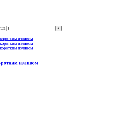
уша
коротким изливом