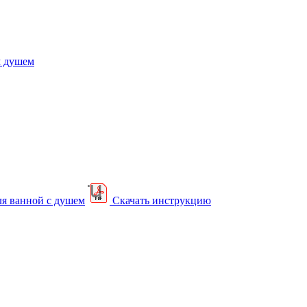
м душем
ля ванной с душем
Скачать инструкцию