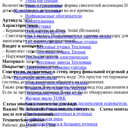
Урны настенные
Величественные и грациозные формы смесителей коллекции Do
Урны-пепельницы
деталей, оставаясь актуальным во все времена.
Климатическая техника
Инфракрасные обогреватели
Артикул:
5351.
Кипятильники
Характеристики:
Овощесушки
– Керамический картридж 40мм, Sedal (Испания);
Охладители воздуха
– Смеситель на 1 выход. Подключается к одному аксессуару дл
Проточные водонагреватели электрические
зависимости от ваших предпочтений.
Тепловентиляторы, тепловые пушки
Входит в комплект:
Тепловые пушки Тепломаш
– Комплект скрытого монтажа;
Тепловые пушки Тропик
– Наружная часть смесителя.
Тепловые завесы электрические
Материал:
латунь.
Тепловые завесы Тепломаш
Покрытие:
хромоникелевое.
Электронные терморегуляторы
Смесители, встроенные в стену, перед финальной отделкой
Пеленальные столы
Для этого необходимо включить воду. Это простое тестирован
Расходные материалы
системы, особое внимание обратите на соединения.
Бумажные полотенца в рулонах
Также рекомендуем Вам оставить трубопровод под давлением в
Бумажные сиденья для унитаза
Если за этот период времени Вами не было обнаружено никаки
Дезинфицирующие средства
Жидкое мыло TORK
Картриджи и баллоны для диспенсеров освежителя 
Схема монтажа смесителя для биде.
Листовые бумажные полотенца
Важно! Не забывайте выключать смеситель
Схема монтаж
Протирочный материал в рулонах
после его использования.
Салфетки для лица
Технические данные:
Туалетная бумага в больших рулонах
Рабочее давление – 1-5 Bar.