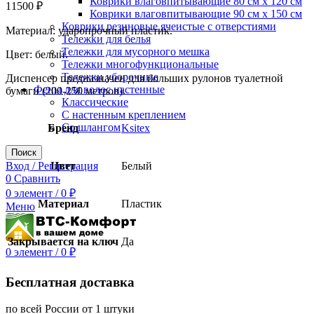
Коврики влаговпитывающие 80 см х 120 см
11500
₽
Коврики влаговпитывающие 90 см х 150 см
Коврики резиновые ячеистые с отверстиями
Материал: ударопрочный пластик.
Тележки для белья
Тележки для мусорного мешка
Цвет: белый.
Тележки многофункциональные
Тележки уборочные
Диспенсер предназначен для больших рулонов туалетной
Фены для волос настенные
бумаги (200-250 метров).
Классические
С настенным креплением
Со шлангом
Бренд
Ksitex
Поиск
Вход / Регистрация
Цвет
Белый
0
Сравнить
0
элемент
/
0
₽
Материал
Пластик
Меню
Закрывается на ключ
Да
0
элемент
/
0
₽
Бесплатная доставка
по всей России от 1 штуки