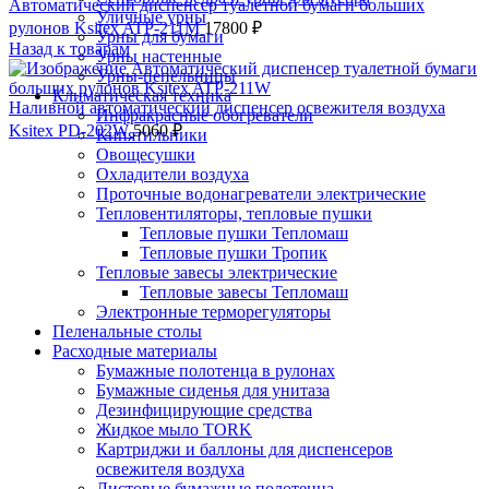
Автоматический диспенсер туалетной бумаги больших
Уличные урны
рулонов Ksitex ATP-211M
17800
₽
Урны для бумаги
Назад к товарам
Урны настенные
Урны-пепельницы
Климатическая техника
Наливной автоматический диспенсер освежителя воздуха
Инфракрасные обогреватели
Ksitex PD-202W
5060
₽
Кипятильники
Овощесушки
Охладители воздуха
Проточные водонагреватели электрические
Тепловентиляторы, тепловые пушки
Тепловые пушки Тепломаш
Тепловые пушки Тропик
Тепловые завесы электрические
Тепловые завесы Тепломаш
Электронные терморегуляторы
Пеленальные столы
Расходные материалы
Бумажные полотенца в рулонах
Бумажные сиденья для унитаза
Дезинфицирующие средства
Жидкое мыло TORK
Картриджи и баллоны для диспенсеров
освежителя воздуха
Листовые бумажные полотенца