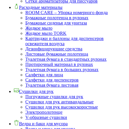
Сетки ароматизаторы для писсуаров
Расходные материалы
ROOM CARE – Уборка номерного фонда
Бумажные полотенца в рулонах
Бумажные сиденья для унитаза
Жидкое мыло
Жидкое мыло TORK
Картриджи и баллоны для диспенсеров
освежителя воздуха
Дезинфицирующие средства
Листовые бумажные полотенца
Туалетная бумага в стандартных рулонах
Протирочный материал в рулонах
Туалетная бумага в больших рулонах
Салфетки для лица
Салфетки для диспенсеров
Туалетная бумага листовая
Сушилки для рук
Погружные сушилки для рук
Сушилки для рук антивандальные
Сушилки для рук высокоскоростные
Электрополотенце
V-образные сушилки
Ведра и баки для мусора
Ведра и урны для мусора