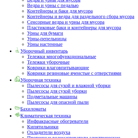
Ведра и урны с педалью
Контейнеры и баки для мусора
Контейнеры и ведра для раздельного сбора мусора
Сенсорные ведра и урны для мусора
Пластиковые баки и контейнеры для мусора
Урны для бумаги
Урны-пепельницы
Урны настенные
Уборочный инвентарь
Тележки многофункциональные
Тележки уборочные
Коврики влаговпитывающие
Коврики резиновые ячеистые с отверстиями
Уборочная техника
Пылесосы для сухой и влажной уборки
Пылесосы для сухой уборки
Подметальные машины
Пылесосы для опасной пыли
Бахиломаты
Климатическая техника
Инфракрасные обогреватели
Кипятильники
Охладители воздуха
Проточные водонагреватели электрические