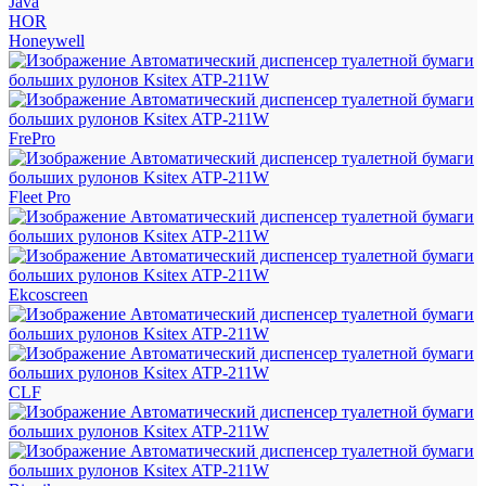
Java
HOR
Honeywell
FrePro
Fleet Pro
Ekcoscreen
CLF