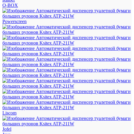
Q-BOX
Powerscreen
Liscom
Jofel