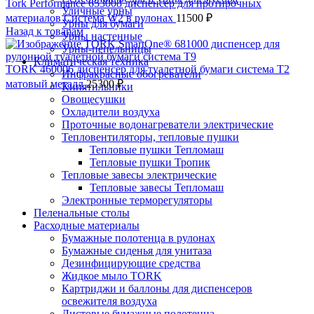
Tork Performance 653008 диспенсер для протирочных
Уличные урны
материалов Система W2 в рулонах
11500
₽
Урны для бумаги
Назад к товарам
Урны настенные
Урны-пепельницы
Климатическая техника
TORK 460006 диспенсер для туалетной бумаги система T2
Инфракрасные обогреватели
матовый металл
25300
₽
Кипятильники
Овощесушки
Охладители воздуха
Проточные водонагреватели электрические
Тепловентиляторы, тепловые пушки
Тепловые пушки Тепломаш
Тепловые пушки Тропик
Тепловые завесы электрические
Тепловые завесы Тепломаш
Электронные терморегуляторы
Пеленальные столы
Расходные материалы
Бумажные полотенца в рулонах
Бумажные сиденья для унитаза
Дезинфицирующие средства
Жидкое мыло TORK
Картриджи и баллоны для диспенсеров
освежителя воздуха
Листовые бумажные полотенца