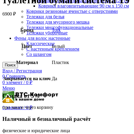
туалетной бумаги система T9
Коврики влаговпитывающие 80 см х 120 см
Коврики влаговпитывающие 90 см х 150 см
Коврики резиновые ячеистые с отверстиями
6900
₽
Тележки для белья
Тележки для мусорного мешка
Тележки многофункциональные
Бренд
Tork
Тележки уборочные
Фены для волос настенные
Классические
Цвет
Белый
С настенным креплением
Со шлангом
Материал
Пластик
Поиск
Вход / Регистрация
0
Сравнить
Закрывается на ключ
Да
0
элемент
/
0
₽
Меню
Скидка от 5%
при заказе через корзину
0
элемент
/
0
₽
Наличный и безналичный расчёт
физические и юридические лица