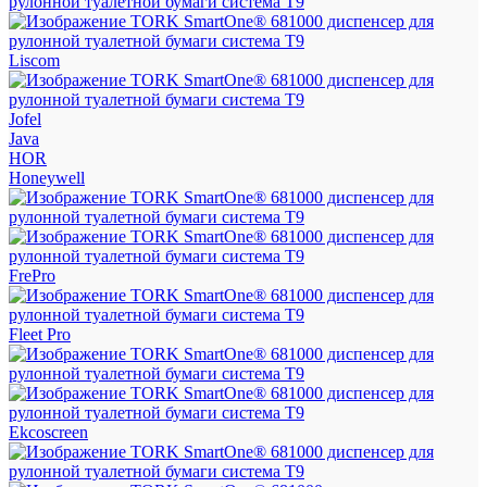
Liscom
Jofel
Java
HOR
Honeywell
FrePro
Fleet Pro
Ekcoscreen