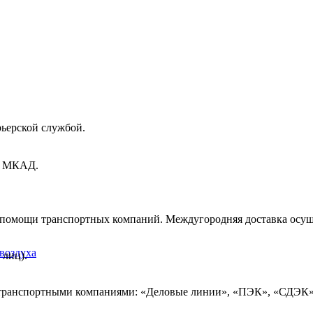
рьерской службой.
ах МКАД.
и помощи транспортных компаний. Междугородняя доставка осущ
воздуха
 лиц).
 транспортными компаниями: «Деловые линии», «ПЭК», «СДЭК»