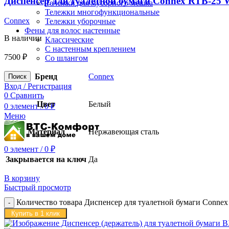
Диспенсер для туалетной бумаги Connex RTB-25 
Тележки для мусорного мешка
Тележки многофункциональные
Connex
Тележки уборочные
Фены для волос настенные
В наличии
Классические
С настенным креплением
7500
₽
Со шлангом
Бренд
Connex
Поиск
Вход / Регистрация
0
Сравнить
Цвет
Белый
0
элемент
/
0
₽
Меню
Материал
Нержавеющая сталь
0
элемент
/
0
₽
Закрывается на ключ
Да
В корзину
Быстрый просмотр
Количество товара Диспенсер для туалетной бумаги Connex
Купить в 1 клик