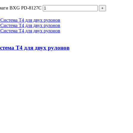
бумаги BXG PD-8127C
стема T4 для двух рулонов