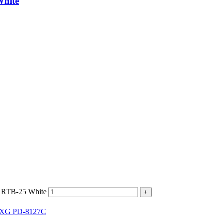
White
 RTB-25 White