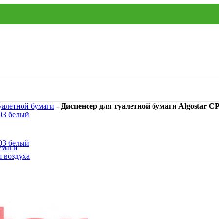
уалетной бумаги
-
Диспенсер для туалетной бумаги Algostar C
умаги
я воздуха