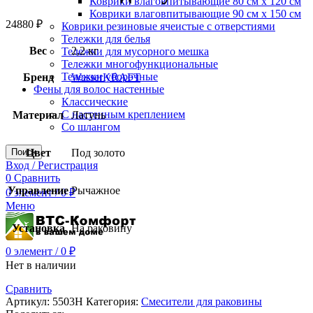
Коврики влаговпитывающие 80 см х 120 см
Коврики влаговпитывающие 90 см х 150 см
24880
₽
Коврики резиновые ячеистые с отверстиями
Тележки для белья
Вес
2,2 кг
Тележки для мусорного мешка
Тележки многофункциональные
Тележки уборочные
Бренд
WasserKRAFT
Фены для волос настенные
Классические
С настенным креплением
Материал
Латунь
Со шлангом
Поиск
Цвет
Под золото
Вход / Регистрация
0
Сравнить
Управление
Рычажное
0
элемент
/
0
₽
Меню
Установка
На раковину
0
элемент
/
0
₽
Нет в наличии
Сравнить
Артикул:
5503H
Категория:
Смесители для раковины