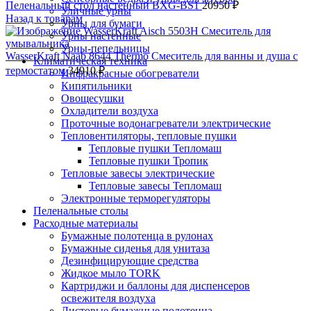
Пеленальный стол настенный BXG-BS1
20950
₽
Уличные урны
Назад к товарам
Урны для бумаги
Урны настенные
Урны-пепельницы
WasserKraft Naab 8644 Thermo Смеситель для ванны и душа с
Климатическая техника
термостатом
34910
₽
Инфракрасные обогреватели
Кипятильники
Овощесушки
Охладители воздуха
Проточные водонагреватели электрические
Тепловентиляторы, тепловые пушки
Тепловые пушки Тепломаш
Тепловые пушки Тропик
Тепловые завесы электрические
Тепловые завесы Тепломаш
Электронные терморегуляторы
Пеленальные столы
Расходные материалы
Бумажные полотенца в рулонах
Бумажные сиденья для унитаза
Дезинфицирующие средства
Жидкое мыло TORK
Картриджи и баллоны для диспенсеров
освежителя воздуха
Листовые бумажные полотенца