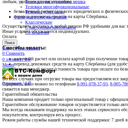
Тележки для мусорного мешка
любым, удобным для вас способом:
Тележки многофункциональные
безналичный расчет (для всех юридических и физических
Тележки уборочные
перевод денежных средств на карты Сбербанка.
Фены для волос настенные
Классические
Осуществляем доставку в любой регион РФ удобными для вас
С настенным креплением
Иные условия обсуждаются индивидуально.
Со шлангом
Оплата
Поиск
Способы оплаты:
Вход / Регистрация
0
Сравнить
наличный расчет или оплата картой (при получении товар
0
элемент
/
0
₽
перевод денежных средств на карту Сбербанка (для удобс
Меню
безналичный расчет (стоимость товара при оплате по без
Во всех случаях при отгрузке товара мы предоставляем все за
0
элемент
/
0
₽
Оформить заказ можно по телефонам
8-991-978-37-93
,
8-905-78
свяжется наш менеджер.
Гарантийный обязательства
Наша компания продает только оригинальный товар с официал
Гарантийное обслуживание товаров осуществляется только ав
Мы всегда оказываем поддержку на всех этапах сервисного о
покупателем, контролируя весь процесс.
Режим работы службы нашей технической поддержки: 7 дней в 