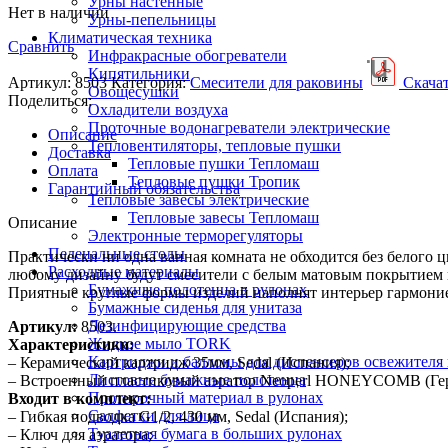
Урны настенные
Нет в наличии
Урны-пепельницы
Климатическая техника
Сравнить
Инфракрасные обогреватели
Кипятильники
Артикул:
8503
Категория:
Смесители для раковины
Скача
Овощесушки
Поделиться:
Охладители воздуха
Проточные водонагреватели электрические
Описание
Тепловентиляторы, тепловые пушки
Доставка
Тепловые пушки Тепломаш
Оплата
Тепловые пушки Тропик
Гарантийный обязательства
Тепловые завесы электрические
Тепловые завесы Тепломаш
Описание
Электронные терморегуляторы
Пеленальные столы
Практически ни одна ванная комната не обходится без белого 
Расходные материалы
любому дизайну будут смесители с белым матовым покрытием 
Бумажные полотенца в рулонах
Приятные круглые формы изделий наполнят интерьер гармонией
Бумажные сиденья для унитаза
Дезинфицирующие средства
Артикул:
8503.
Жидкое мыло TORK
Характеристики:
Картриджи и баллоны для диспенсеров освежителя 
– Керамический картридж 35мм, Sedal (Испания);
Листовые бумажные полотенца
– Встроенный пластиковый аэратор Neoperl HONEYCOMB (Герм
Протирочный материал в рулонах
Входит в комплект:
Салфетки для лица
– Гибкая подводка G1/2, 430 мм, Sedal (Испания);
Туалетная бумага в больших рулонах
– Ключ для аэратора;