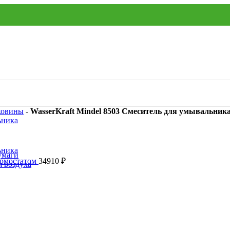
ковины
-
WasserKraft Mindel 8503 Смеситель для умывальник
умаги
термостатом
34910
₽
я воздуха