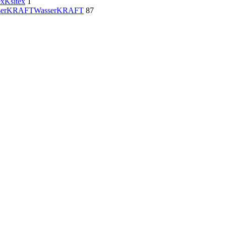
ex
Ksitex
1
serKRAFT
WasserKRAFT
87