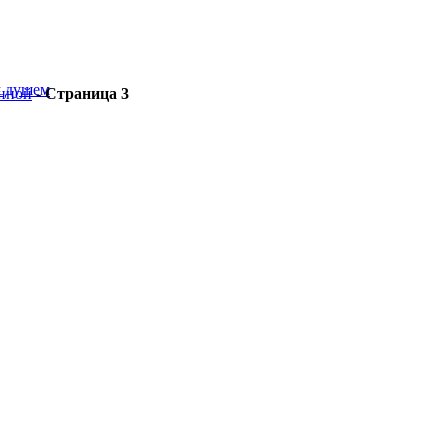
м душем
нной
-
Страница 3