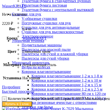
Туалетная бумага в стандартных рулонах
Туалетная бумага листовая
WasserKRAFT
Туалетная бумага с центральной вытяжкой
Сушилки для рук
Нет в наличии
V-образные сушилки
Погружные сушилки для рук
2220
₽
Сушилки для рук антивандальные
Вес
0,4 кг
Сушилки для рук высокоскоростные
Электрополотенце
Бренд
WasserKRAFT
Уборочная техника
Подметальные машины
Пылесосы для опасной пыли
Цвет
Глянцевый хром
Пылесосы для сухой и влажной уборки
Пылесосы для сухой уборки
Уборочный инвентарь
Материал
Нержавеющая сталь
Ведра на колесах
Коврики влаговпитывающие
Коврики влаговпитывающие 1,2 м х 1,8 м
Установка
Настенная
Коврики влаговпитывающие 1,2 м х 10 м
Коврики влаговпитывающие 1,2 м х 15 м
Подробнее
Коврики влаговпитывающие 1,2 м х 2,5 м
Быстрый просмотр
Коврики влаговпитывающие 80 см х 120 см
Коврики влаговпитывающие 90 см х 150 см
Количество товара WasserKraft Lopau K-6069 Мыльница ре
Коврики резиновые ячеистые с отверстиями
Купить в 1 клик
Тележки для белья