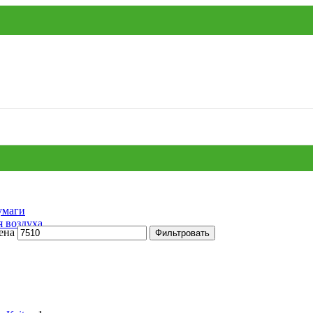
умаги
я воздуха
ена
Фильтровать