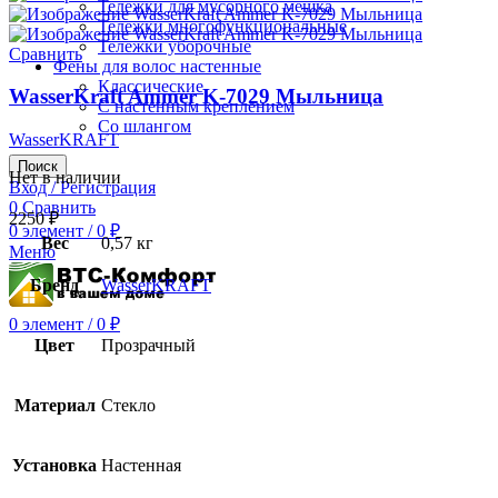
Тележки для мусорного мешка
Тележки многофункциональные
Тележки уборочные
Сравнить
Фены для волос настенные
Классические
WasserKraft Ammer K-7029 Мыльница
С настенным креплением
Со шлангом
WasserKRAFT
Поиск
Нет в наличии
Вход / Регистрация
0
Сравнить
2250
₽
0
элемент
/
0
₽
Вес
0,57 кг
Меню
Бренд
WasserKRAFT
0
элемент
/
0
₽
Цвет
Прозрачный
Материал
Стекло
Установка
Настенная