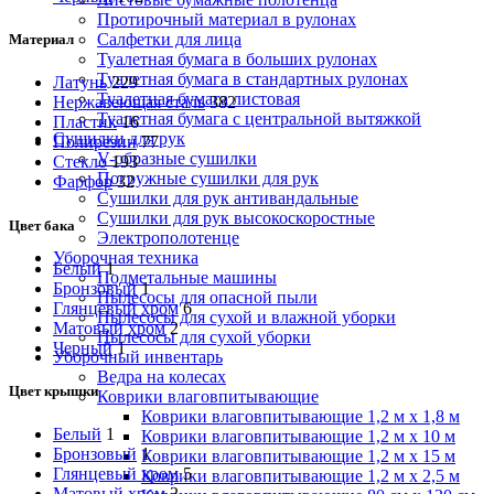
Протирочный материал в рулонах
Салфетки для лица
Материал
Туалетная бумага в больших рулонах
Туалетная бумага в стандартных рулонах
Латунь
229
Туалетная бумага листовая
Нержавеющая сталь
382
Туалетная бумага с центральной вытяжкой
Пластик
16
Сушилки для рук
Полирезин
77
V-образные сушилки
Стекло
193
Погружные сушилки для рук
Фарфор
32
Сушилки для рук антивандальные
Сушилки для рук высокоскоростные
Цвет бака
Электрополотенце
Уборочная техника
Белый
1
Подметальные машины
Бронзовый
1
Пылесосы для опасной пыли
Глянцевый хром
6
Пылесосы для сухой и влажной уборки
Матовый хром
2
Пылесосы для сухой уборки
Черный
1
Уборочный инвентарь
Ведра на колесах
Цвет крышки
Коврики влаговпитывающие
Коврики влаговпитывающие 1,2 м х 1,8 м
Белый
1
Коврики влаговпитывающие 1,2 м х 10 м
Бронзовый
1
Коврики влаговпитывающие 1,2 м х 15 м
Глянцевый хром
5
Коврики влаговпитывающие 1,2 м х 2,5 м
Матовый хром
2