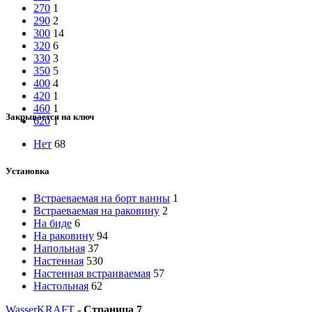
270
1
290
2
300
14
320
6
330
3
350
5
400
4
420
1
460
1
Закрывается на ключ
620
1
Нет
68
Установка
Встраеваемая на борт ванны
1
Встраеваемая на раковину
2
На биде
6
На раковину
94
Напольная
37
Настенная
530
Настенная встраиваемая
57
Настольная
62
WasserKRAFT
-
Страница 7