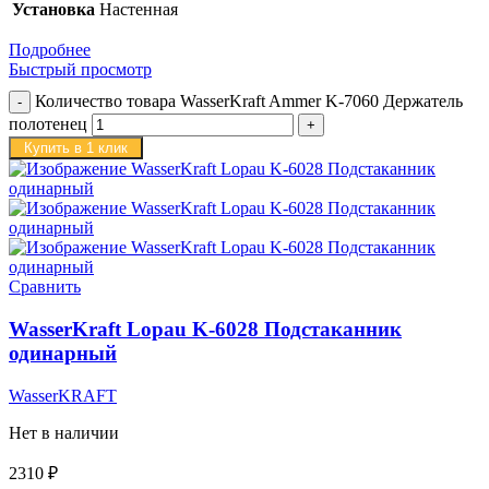
Установка
Настенная
Подробнее
Быстрый просмотр
Количество товара WasserKraft Ammer K-7060 Держатель
полотенец
Купить в 1 клик
Сравнить
WasserKraft Lopau K-6028 Подстаканник
одинарный
WasserKRAFT
Нет в наличии
2310
₽