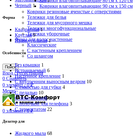
Коврики влаговпитывающие 80 см х 120 см
Черный
1
Коврики влаговпитывающие 90 см х 150 см
Коврики резиновые ячеистые с отверстиями
Тележки для белья
Форма
Тележки для мусорного мешка
Тележки многофункциональные
Квадратная
1
Тележки уборочные
Круглая
9
Фены для волос настенные
Прямоугольная
1
Классические
С настенным креплением
Особенности
Со шлангом
Без крышки
1
Поиск
Встраиваемый
6
Вход / Регистрация
Настенное крепление
1
0
Сравнить
С внутренним выносным ведром
10
0
элемент
/
0
₽
С емкостью для губки
4
Меню
С педалью
10
С пепельницей
1
С полочкой для телефона
3
С термостатом
22
0
элемент
/
0
₽
Дозатор для
Жидкого мыла
68