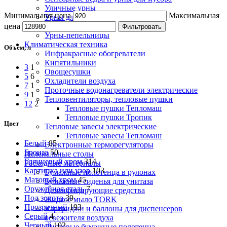
Уличные урны
Минимальная цена
Максимальная
Урны для бумаги
Урны настенные
цена
Фильтровать
Урны-пепельницы
Климатическая техника
Объем, л
Инфракрасные обогреватели
Кипятильники
3
1
Овощесушки
5
6
Охладители воздуха
7
1
Проточные водонагреватели электрические
9
1
Тепловентиляторы, тепловые пушки
12
2
Тепловые пушки Тепломаш
Тепловые пушки Тропик
Цвет
Тепловые завесы электрические
Тепловые завесы Тепломаш
Белый
85
Электронные терморегуляторы
Бронза
50
Пеленальные столы
Глянцевый хром
314
Расходные материалы
Картинка или узор
103
Бумажные полотенца в рулонах
Матовый хром
45
Бумажные сиденья для унитаза
Оружейная сталь
7
Дезинфицирующие средства
Под золото
39
Жидкое мыло TORK
Прозрачный
193
Картриджи и баллоны для диспенсеров
Серый
4
освежителя воздуха
Черный
102
Листовые бумажные полотенца