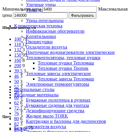
Уличные урны
Минимальная цена
Максимальная
Урны для бумаги
Урны настенные
цена
Фильтровать
Урны-пепельницы
Климатическая техника
Ширина завесы, см
Инфракрасные обогреватели
Кипятильники
100
79
Овощесушки
118
12
Охладители воздуха
132
3
Проточные водонагреватели электрические
150
95
Тепловентиляторы, тепловые пушки
160
8
Тепловые пушки Тепломаш
200
9
Тепловые пушки Тропик
39,5
3
Тепловые завесы электрические
46
3
Тепловые завесы Тепломаш
50
3
Электронные терморегуляторы
52
3
Пеленальные столы
56
3
Расходные материалы
60
3
Бумажные полотенца в рулонах
62
6
Бумажные сиденья для унитаза
72,1
2
Дезинфицирующие средства
76
3
Жидкое мыло TORK
Цвет
80
6
Картриджи и баллоны для диспенсеров
82
3
освежителя воздуха
Белый
75
84,1
2
Листовые бумажные полотенца