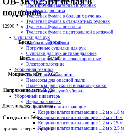
ОВ-3К 625Вт белая 8
Протирочный материал в рулонах
поддонов
Салфетки для лица
Туалетная бумага в больших рулонах
Туалетная бумага в стандартных рулонах
12900
₽
Туалетная бумага листовая
Туалетная бумага с центральной вытяжкой
Сушилки для рук
Бренд
Тропик
V-образные сушилки
Погружные сушилки для рук
Сушилки для рук антивандальные
Цвет
Белый
Сушилки для рук высокоскоростные
Электрополотенце
Уборочная техника
Мощность, кВт
0,625
Подметальные машины
Пылесосы для опасной пыли
Пылесосы для сухой и влажной уборки
Напряжение сети, В
220
Пылесосы для сухой уборки
Уборочный инвентарь
Ведра на колесах
Доступно для предзаказа
Коврики влаговпитывающие
Коврики влаговпитывающие 1,2 м х 1,8 м
Скидка от 5%
Коврики влаговпитывающие 1,2 м х 10 м
Коврики влаговпитывающие 1,2 м х 15 м
Коврики влаговпитывающие 1,2 м х 2,5 м
при заказе через корзину