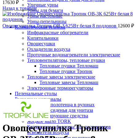
17630
₽
Уличные урны
Назад к товарам
Урны для бумаги
Урны настенные
Урны-пепельницы
Овощесушилка Тропик ОВ-3 625Вт белая 8 поддонов
12600
₽
Климатическая техника
Инфракрасные обогреватели
Кипятильники
Овощесушки
Охладители воздуха
Проточные водонагреватели электрические
Тепловентиляторы, тепловые пушки
Тепловые пушки Тепломаш
Тепловые пушки Тропик
Тепловые завесы электрические
Тепловые завесы Тепломаш
Электронные терморегуляторы
Пеленальные столы
Нажмите, чтобы увеличить
Расходные материалы
Бумажные полотенца в рулонах
Бумажные сиденья для унитаза
Дезинфицирующие средства
Жидкое мыло TORK
Овощесушилка Тропик
Картриджи и баллоны для диспенсеров
освежителя воздуха
Листовые бумажные полотенца