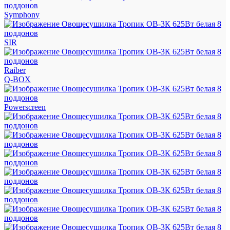
Symphony
SIR
Raiber
Q-BOX
Powerscreen