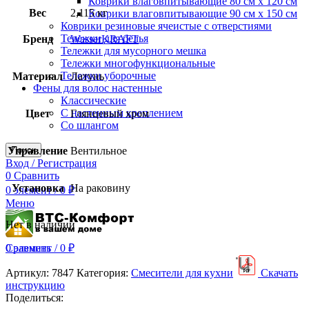
Коврики влаговпитывающие 80 см х 120 см
Вес
2,115 кг
Коврики влаговпитывающие 90 см х 150 см
Коврики резиновые ячеистые с отверстиями
Тележки для белья
Бренд
WasserKRAFT
Тележки для мусорного мешка
Тележки многофункциональные
Тележки уборочные
Материал
Латунь
Фены для волос настенные
Классические
С настенным креплением
Цвет
Глянцевый хром
Со шлангом
Управление
Поиск
Вентильное
Вход / Регистрация
0
Сравнить
Установка
На раковину
0
элемент
/
0
₽
Меню
Нет в наличии
0
Сравнить
элемент
/
0
₽
Артикул:
7847
Категория:
Смесители для кухни
Скачать
инструкцию
Поделиться: