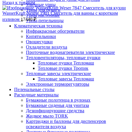
Назад к товарам
Уличные урны
Урны для бумаги
WasserKraft Neime 1901 Смеситель для ванны с коротким
Урны настенные
изливом
17440
₽
Урны-пепельницы
Климатическая техника
Инфракрасные обогреватели
Кипятильники
Овощесушки
Охладители воздуха
Проточные водонагреватели электрические
Тепловентиляторы, тепловые пушки
Тепловые пушки Тепломаш
Тепловые пушки Тропик
Тепловые завесы электрические
Тепловые завесы Тепломаш
Электронные терморегуляторы
Пеленальные столы
Расходные материалы
Бумажные полотенца в рулонах
Бумажные сиденья для унитаза
Дезинфицирующие средства
Жидкое мыло TORK
Картриджи и баллоны для диспенсеров
освежителя воздуха
Листовые бумажные полотенца