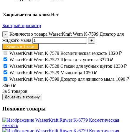
Закрывается на ключ
Нет
Быстрый просмотр
Количество товара WasserKraft Wern K-7599 Дозатор для
жидкого мыла
Купить в 1 клик
WasserKraft Wern K-7579 Косметическая емкость
1320
₽
WasserKraft Wern K-7527 Щетка для унитаза
3370
₽
WasserKraft Wern K-7528 Стакан для зубных щёток
1230
₽
WasserKraft Wern K-7529 Мыльница
1050
₽
WasserKraft Wern K-7599 Дозатор для жидкого мыла
1690
₽
8660
₽
За 5 товаров
Добавить в корзину
Похожие товары