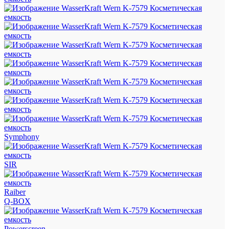
Symphony
SIR
Raiber
Q-BOX
Powerscreen