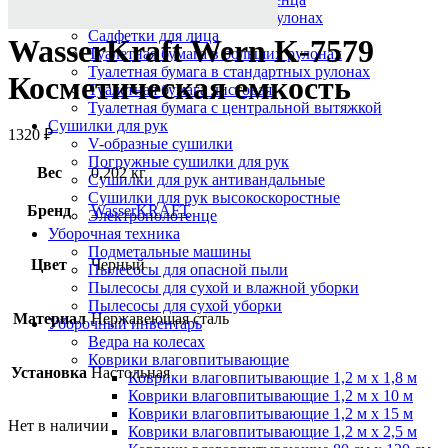
Протирочный материал в рулонах
Салфетки для лица
WasserKraft Wern K-7579
Туалетная бумага в больших рулонах
Туалетная бумага в стандартных рулонах
Косметическая емкость
Туалетная бумага листовая
Туалетная бумага с центральной вытяжкой
Сушилки для рук
1320
₽
V-образные сушилки
Погружные сушилки для рук
Вес
0,202 кг
Сушилки для рук антивандальные
Сушилки для рук высокоскоростные
Бренд
WasserKRAFT
Электрополотенце
Уборочная техника
Подметальные машины
Цвет
Черный
Пылесосы для опасной пыли
Пылесосы для сухой и влажной уборки
Пылесосы для сухой уборки
Материал
Нержавеющая сталь
Уборочный инвентарь
Ведра на колесах
Коврики влаговпитывающие
Установка
Настольная
Коврики влаговпитывающие 1,2 м х 1,8 м
Коврики влаговпитывающие 1,2 м х 10 м
Коврики влаговпитывающие 1,2 м х 15 м
Нет в наличии
Коврики влаговпитывающие 1,2 м х 2,5 м