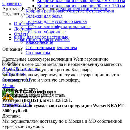
Коврики влаговпитывающие 80 см х 120 см
Сравнить
Коврики влаговпитывающие 90 см х 150 см
Артикул:
K-7579
Категория:
Косметические емкости
Коврики резиновые ячеистые с отверстиями
Поделиться:
Тележки для белья
Тележки для мусорного мешка
Описание
Тележки многофункциональные
Доставка
Тележки уборочные
Оплата
Фены для волос настенные
Гарантийный обязательства
Классические
С настенным креплением
Описание
Со шлангом
Настольные аксессуары коллекции Wern гармонично
Поиск
сочетают в себе холод металла и необыкновенную мягкость
Вход / Регистрация
бархатистого на ощупь покрытия. Благодаря
0
Сравнить
завораживающему черному цвету аксессуары привносят в
0
интерьер теплую и уютную атмосферу.
элемент
/
0
₽
Меню
Артикул:
K-7579.
Материал:
нержавеющая сталь.
Размеры (ВхШхГ), мм:
83х81х81.
0
элемент
/
0
₽
Минимальная сумма заказа на продукцию WasserKRAFT –
3000 рублей.
Доставка
Мы осуществляем доставку по г. Москва и МО собственной
курьерской службой.