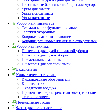
Сенсорные ведра и урны для мусора
Пластиковые баки и контейнеры для мусора
Урны для бумаги
Урны-пепельницы
Урны настенные
Уборочный инвентарь
Тележки многофункциональные
Тележки уборочные
Коврики влаговпитывающие
Коврики резиновые ячеистые с отверстиями
Уборочная техника
Пылесосы для сухой и влажной уборки
Пылесосы для сухой уборки
Подметальные машины
Пылесосы для опасной пыли
Бахиломаты
Климатическая техника
Инфракрасные обогреватели
Кипятильники
Охладители воздуха
Проточные водонагреватели электрические
Тепловые завесы
Пеленальные столы
Фены для волос настенные