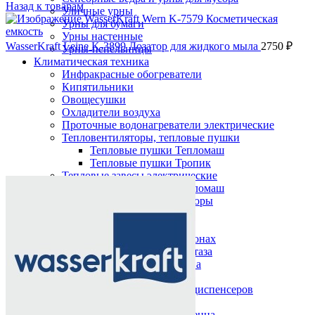
Назад к товарам
Уличные урны
Урны для бумаги
Урны настенные
WasserKraft Leine K-3899 Дозатор для жидкого мыла
2750
₽
Урны-пепельницы
Климатическая техника
Инфракрасные обогреватели
Кипятильники
Овощесушки
Охладители воздуха
Проточные водонагреватели электрические
Тепловентиляторы, тепловые пушки
Тепловые пушки Тепломаш
Тепловые пушки Тропик
Нажмите, чтобы увеличить
Тепловые завесы электрические
Тепловые завесы Тепломаш
Электронные терморегуляторы
Пеленальные столы
Расходные материалы
Бумажные полотенца в рулонах
Бумажные сиденья для унитаза
Дезинфицирующие средства
Жидкое мыло TORK
Картриджи и баллоны для диспенсеров
освежителя воздуха
Листовые бумажные полотенца