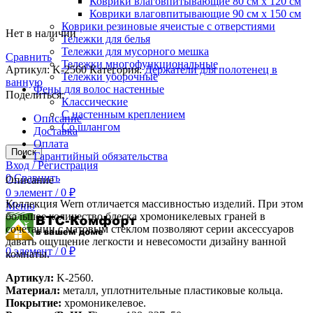
Коврики влаговпитывающие 80 см х 120 см
Коврики влаговпитывающие 90 см х 150 см
Коврики резиновые ячеистые с отверстиями
Нет в наличии
Тележки для белья
Тележки для мусорного мешка
Сравнить
Тележки многофункциональные
Артикул:
K-2560
Категория:
Держатели для полотенец в
Тележки уборочные
ванную
Фены для волос настенные
Поделиться:
Классические
С настенным креплением
Описание
Со шлангом
Доставка
Оплата
Поиск
Гарантийный обязательства
Вход / Регистрация
0
Сравнить
Описание
0
элемент
/
0
₽
Коллекция Wern отличается массивностью изделий. При этом
Меню
большое количество блеска хромоникелевых граней в
сочетании с матовым стеклом позволяют серии аксессуаров
давать ощущение легкости и невесомости дизайну ванной
0
элемент
/
0
₽
комнаты.
Артикул:
K-2560.
Материал:
металл, уплотнительные пластиковые кольца.
Покрытие:
хромоникелевое.