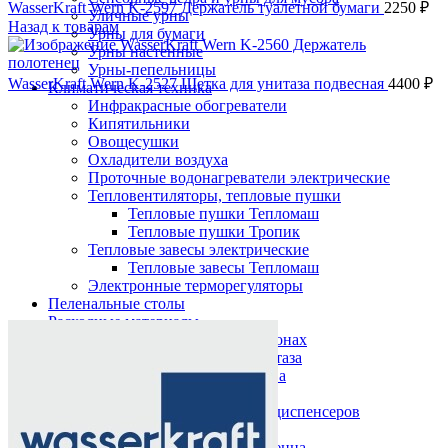
WasserKraft Wern K-2597 Держатель туалетной бумаги
2250
₽
Уличные урны
Назад к товарам
Урны для бумаги
Урны настенные
Урны-пепельницы
WasserKraft Wern K-2527 Щетка для унитаза подвесная
4400
₽
Климатическая техника
Инфракрасные обогреватели
Кипятильники
Овощесушки
Охладители воздуха
Проточные водонагреватели электрические
Тепловентиляторы, тепловые пушки
Тепловые пушки Тепломаш
Тепловые пушки Тропик
Тепловые завесы электрические
Тепловые завесы Тепломаш
Электронные терморегуляторы
Пеленальные столы
Нажмите, чтобы увеличить
Расходные материалы
Бумажные полотенца в рулонах
Бумажные сиденья для унитаза
Дезинфицирующие средства
Жидкое мыло TORK
Картриджи и баллоны для диспенсеров
освежителя воздуха
Листовые бумажные полотенца