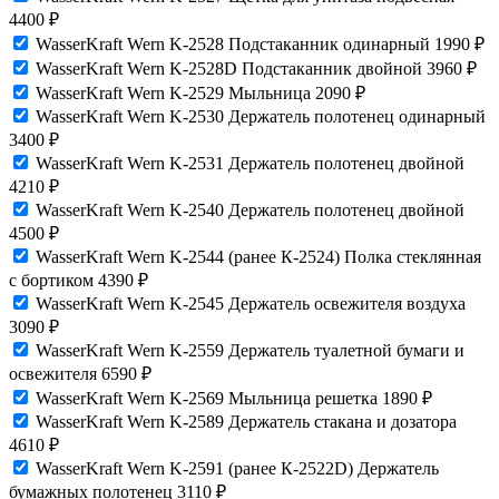
4400
₽
WasserKraft Wern K-2528 Подстаканник одинарный
1990
₽
WasserKraft Wern K-2528D Подстаканник двойной
3960
₽
WasserKraft Wern K-2529 Мыльница
2090
₽
WasserKraft Wern K-2530 Держатель полотенец одинарный
3400
₽
WasserKraft Wern K-2531 Держатель полотенец двойной
4210
₽
WasserKraft Wern K-2540 Держатель полотенец двойной
4500
₽
WasserKraft Wern K-2544 (ранее К-2524) Полка стеклянная
с бортиком
4390
₽
WasserKraft Wern K-2545 Держатель освежителя воздуха
3090
₽
WasserKraft Wern K-2559 Держатель туалетной бумаги и
освежителя
6590
₽
WasserKraft Wern K-2569 Мыльница решетка
1890
₽
WasserKraft Wern K-2589 Держатель стакана и дозатора
4610
₽
WasserKraft Wern K-2591 (ранее К-2522D) Держатель
бумажных полотенец
3110
₽