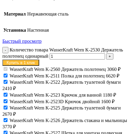
Материал
Нержавеющая сталь
Установка
Настенная
Быстрый просмотр
Количество товара WasserKraft Wern K-2530 Держатель
полотенец одинарный
Купить в 1 клик
WasserKraft Wern K-2560 Держатель полотенец
3060
₽
WasserKraft Wern K-2511 Полка для полотенец
6620
₽
WasserKraft Wern K-2522 Держатель туалетной бумаги
2410
₽
WasserKraft Wern K-2523 Крючок для ванной
1180
₽
WasserKraft Wern K-2523D Крючок двойной
1600
₽
WasserKraft Wern K-2525 Держатель туалетной бумаги
2670
₽
WasserKraft Wern K-2526 Держатель стакана и мыльницы
3770
₽
WasserKraft Wern K-2527 Щетка для унитаза подвесная