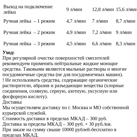
Выход на подключение
9
л/мин
12,8 л/мин
15,6 л/ми
лейки
Ручная лейка – 1 режим
4,7 л/мин
7
л/мин
8,7 л/мин
Ручная лейка – 2 режим
4,9 л/мин
7,2 л/мин
9
л/мин
Ручная лейка – 3 режим
4,5 л/мин
6,6 л/мин
8,3 л/мин
Уход:
При регулярной очистке поверхностей смесителей
рекомендуем применять нейтральные жидкие моющие
средства. Таковыми являются мыльные растворы и многие
посудомоечные средства (не для посудомоечных машин).
! Не использовать средства, содержащие органические
растворители, абразив и разъедающие вещества (хлорные
соединения, соляную, серную, азотную, уксусную или
фосфорную кислоту).
Доставка
Мы осуществляем доставку по г. Москва и МО собственной
курьерской службой.
Стоимость доставки в пределах МКАД – 300 руб.
Доставка за пределы МКАД – 300 руб. + 30 руб./км.
При заказе на сумму свыше 10000 рублей-бесплатно в
пределах МКАД.