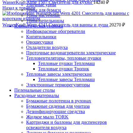
WasserKraft Alme 1507 Смеситель для кухни
14240
₽
Уличные урны
Назад к товарам
Урны для бумаги
Урны настенные
Урны-пепельницы
WasserKraft Wern 4241 Смеситель для ванны и душа
20270
₽
Климатическая техника
Инфракрасные обогреватели
Кипятильники
Овощесушки
Охладители воздуха
Проточные водонагреватели электрические
Тепловентиляторы, тепловые пушки
Тепловые пушки Тепломаш
Тепловые пушки Тропик
Тепловые завесы электрические
Тепловые завесы Тепломаш
Электронные терморегуляторы
Пеленальные столы
Расходные материалы
Бумажные полотенца в рулонах
Бумажные сиденья для унитаза
Дезинфицирующие средства
Жидкое мыло TORK
Картриджи и баллоны для диспенсеров
освежителя воздуха
Листовые бумажные полотенца