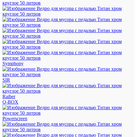
Symphony
SIR
Raiber
Q-BOX
Powerscreen