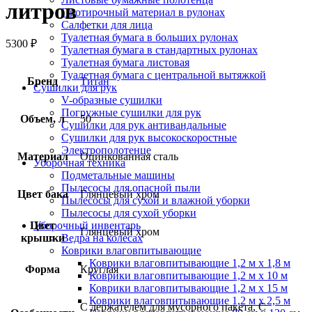
литров
Протирочный материал в рулонах
Салфетки для лица
Туалетная бумага в больших рулонах
5300
₽
Туалетная бумага в стандартных рулонах
Туалетная бумага листовая
Туалетная бумага с центральной вытяжкой
Бренд
Титан
Сушилки для рук
V-образные сушилки
Погружные сушилки для рук
Объем, л
50
Сушилки для рук антивандальные
Сушилки для рук высокоскоростные
Электрополотенце
Материал
Оцинкованная сталь
Уборочная техника
Подметальные машины
Пылесосы для опасной пыли
Цвет бака
Глянцевый хром
Пылесосы для сухой и влажной уборки
Пылесосы для сухой уборки
Цвет
Уборочный инвентарь
Глянцевый хром
крышки
Ведра на колесах
Коврики влаговпитывающие
Коврики влаговпитывающие 1,2 м х 1,8 м
Форма
Круглая
Коврики влаговпитывающие 1,2 м х 10 м
Коврики влаговпитывающие 1,2 м х 15 м
Коврики влаговпитывающие 1,2 м х 2,5 м
С держателем для мусорного пакета, С