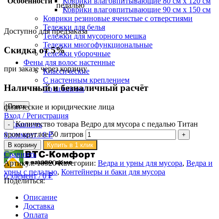
Особенности
Коврики влаговпитывающие 80 см х 120 см
педалью
Коврики влаговпитывающие 90 см х 150 см
Коврики резиновые ячеистые с отверстиями
Тележки для белья
Доступно для предзаказа
Тележки для мусорного мешка
Тележки многофункциональные
Скидка от 5%
Тележки уборочные
Фены для волос настенные
при заказе через корзину
Классические
С настенным креплением
Наличный и безналичный расчёт
Со шлангом
физические и юридические лица
Поиск
Вход / Регистрация
Количество товара Ведро для мусора с педалью Титан
0
Сравнить
хром круглое 50 литров
0
элемент
/
0
₽
Меню
В корзину
Купить в 1 клик
Сравнить
Артикул:
10920
Категории:
Ведра и урны для мусора
,
Ведра и
урны с педалью
,
Контейнеры и баки для мусора
0
элемент
/
0
₽
Поделиться:
Описание
Доставка
Оплата