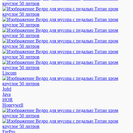
Liscom
Jofel
Java
HOR
Honeywell
FrePro