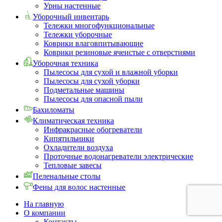
Урны настенные
Уборочный инвентарь
Тележки многофункциональные
Тележки уборочные
Коврики влаговпитывающие
Коврики резиновые ячеистые с отверстиями
Уборочная техника
Пылесосы для сухой и влажной уборки
Пылесосы для сухой уборки
Подметальные машины
Пылесосы для опасной пыли
Бахиломаты
Климатическая техника
Инфракрасные обогреватели
Кипятильники
Охладители воздуха
Проточные водонагреватели электрические
Тепловые завесы
Пеленальные столы
Фены для волос настенные
На главную
О компании
Контакты