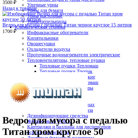
3500
₽
Уличные урны
Назад к товарам
Урны для бумаги
Урны настенные
Урны-пепельницы
Ведро для мусора с педалью Титан черное круглое 15 литров
Климатическая техника
1700
₽
Инфракрасные обогреватели
Кипятильники
Овощесушки
Охладители воздуха
Проточные водонагреватели электрические
Тепловентиляторы, тепловые пушки
Тепловые пушки Тепломаш
Нажмите, чтобы увеличить
Тепловые пушки Тропик
Тепловые завесы электрические
Тепловые завесы Тепломаш
Электронные терморегуляторы
Пеленальные столы
Расходные материалы
Бумажные полотенца в рулонах
Бумажные сиденья для унитаза
Дезинфицирующие средства
Ведро для мусора с педалью
Жидкое мыло TORK
Картриджи и баллоны для диспенсеров
Титан хром круглое 50
освежителя воздуха
Листовые бумажные полотенца