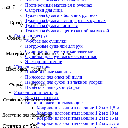
Протирочный материал в рулонах
3600
₽
Салфетки для лица
Туалетная бумага в больших рулонах
Туалетная бумага в стандартных рулонах
Бренд
Титан
Туалетная бумага листовая
Туалетная бумага с центральной вытяжкой
Сушилки для рук
Объем, л
30
V-образные сушилки
Погружные сушилки для рук
Сушилки для рук антивандальные
Материал
Оцинкованная сталь
Сушилки для рук высокоскоростные
Электрополотенце
Уборочная техника
Цвет бака
Черный
Подметальные машины
Пылесосы для опасной пыли
Пылесосы для сухой и влажной уборки
Форма
Круглая
Пылесосы для сухой уборки
Уборочный инвентарь
Ведра на колесах
Особенности
Без крышки
Коврики влаговпитывающие
Коврики влаговпитывающие 1,2 м х 1,8 м
Коврики влаговпитывающие 1,2 м х 10 м
Доступно для предзаказа
Коврики влаговпитывающие 1,2 м х 15 м
Коврики влаговпитывающие 1,2 м х 2,5 м
Скидка от 5%