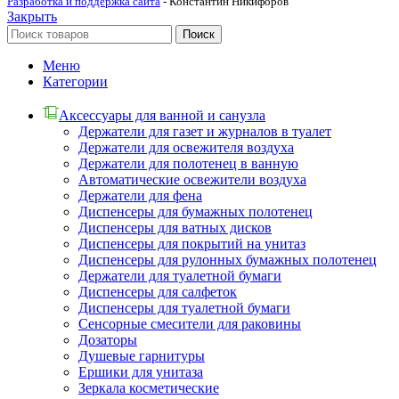
Разработка и поддержка сайта
- Константин Никифоров
Закрыть
Поиск
Меню
Категории
Аксессуары для ванной и санузла
Держатели для газет и журналов в туалет
Держатели для освежителя воздуха
Держатели для полотенец в ванную
Автоматические освежители воздуха
Держатели для фена
Диспенсеры для бумажных полотенец
Диспенсеры для ватных дисков
Диспенсеры для покрытий на унитаз
Диспенсеры для рулонных бумажных полотенец
Держатели для туалетной бумаги
Диспенсеры для салфеток
Диспенсеры для туалетной бумаги
Сенсорные смесители для раковины
Дозаторы
Душевые гарнитуры
Ершики для унитаза
Зеркала косметические