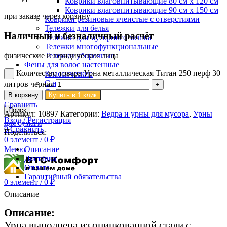
Коврики влаговпитывающие 80 см х 120 см
Коврики влаговпитывающие 90 см х 150 см
при заказе через корзину
Коврики резиновые ячеистые с отверстиями
Тележки для белья
Наличный и безналичный расчёт
Тележки для мусорного мешка
Тележки многофункциональные
физические и юридические лица
Тележки уборочные
Фены для волос настенные
Количество товара Урна металлическая Титан 250 перф 30
Классические
С настенным креплением
литров черная
Со шлангом
В корзину
Купить в 1 клик
Сравнить
Поиск
Артикул:
10897
Категории:
Ведра и урны для мусора
,
Урны
Вход / Регистрация
для бумаги
0
Сравнить
Поделиться:
0
элемент
/
0
₽
Описание
Меню
Доставка
Оплата
Гарантийный обязательства
0
элемент
/
0
₽
Описание
Описание:
Урна выполнена из оцинкованной стали с