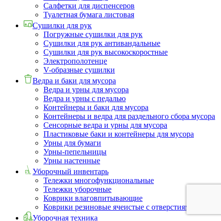
Салфетки для диспенсеров
Туалетная бумага листовая
Сушилки для рук
Погружные сушилки для рук
Сушилки для рук антивандальные
Сушилки для рук высокоскоростные
Электрополотенце
V-образные сушилки
Ведра и баки для мусора
Ведра и урны для мусора
Ведра и урны с педалью
Контейнеры и баки для мусора
Контейнеры и ведра для раздельного сбора мусора
Сенсорные ведра и урны для мусора
Пластиковые баки и контейнеры для мусора
Урны для бумаги
Урны-пепельницы
Урны настенные
Уборочный инвентарь
Тележки многофункциональные
Тележки уборочные
Коврики влаговпитывающие
Коврики резиновые ячеистые с отверстиями
Уборочная техника