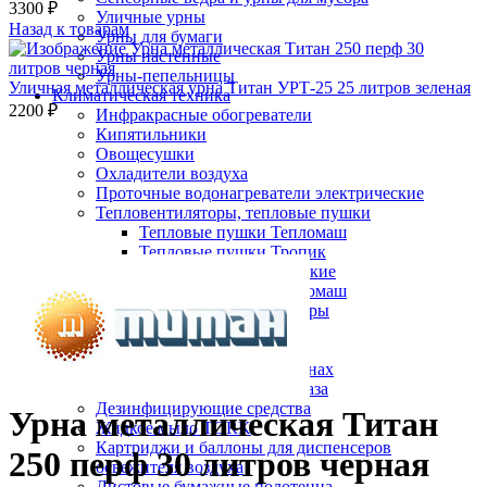
3300
₽
Уличные урны
Назад к товарам
Урны для бумаги
Урны настенные
Урны-пепельницы
Уличная металлическая урна Титан УРТ-25 25 литров зеленая
Климатическая техника
2200
₽
Инфракрасные обогреватели
Кипятильники
Овощесушки
Охладители воздуха
Проточные водонагреватели электрические
Тепловентиляторы, тепловые пушки
Тепловые пушки Тепломаш
Нажмите, чтобы увеличить
Тепловые пушки Тропик
Тепловые завесы электрические
Тепловые завесы Тепломаш
Электронные терморегуляторы
Пеленальные столы
Расходные материалы
Бумажные полотенца в рулонах
Бумажные сиденья для унитаза
Дезинфицирующие средства
Урна металлическая Титан
Жидкое мыло TORK
Картриджи и баллоны для диспенсеров
250 перф 30 литров черная
освежителя воздуха
Листовые бумажные полотенца