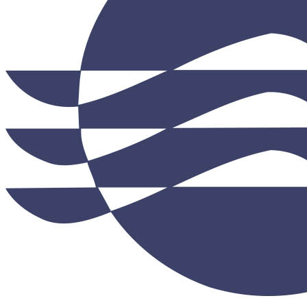
Протирочный материал в рулонах
Салфетки для лица
Туалетная бумага в больших рулонах
Туалетная бумага в стандартных рулонах
Туалетная бумага листовая
Туалетная бумага с центральной вытяжкой
Сушилки для рук
V-образные сушилки
Погружные сушилки для рук
Сушилки для рук антивандальные
Сушилки для рук высокоскоростные
Электрополотенце
Уборочная техника
Подметальные машины
Пылесосы для опасной пыли
Пылесосы для сухой и влажной уборки
Пылесосы для сухой уборки
Уборочный инвентарь
Ведра на колесах
Коврики влаговпитывающие
Коврики влаговпитывающие 1,2 м х 1,8 м
Коврики влаговпитывающие 1,2 м х 10 м
Коврики влаговпитывающие 1,2 м х 15 м
Коврики влаговпитывающие 1,2 м х 2,5 м