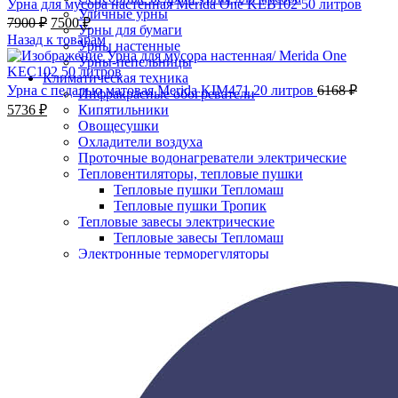
Урна для мусора настенная Merida One KEB102 50 литров
Уличные урны
7900
₽
7500
₽
Урны для бумаги
Назад к товарам
Урны настенные
Урны-пепельницы
Климатическая техника
Урна с педалью матовая Merida KIM471 20 литров
6168
₽
Инфракрасные обогреватели
5736
₽
Кипятильники
Овощесушки
-5%;процент скидки
Охладители воздуха
Проточные водонагреватели электрические
Тепловентиляторы, тепловые пушки
Тепловые пушки Тепломаш
Тепловые пушки Тропик
Тепловые завесы электрические
Тепловые завесы Тепломаш
Нажмите, чтобы увеличить
Электронные терморегуляторы
Пеленальные столы
Расходные материалы
Бумажные полотенца в рулонах
Бумажные сиденья для унитаза
Дезинфицирующие средства
Жидкое мыло TORK
Картриджи и баллоны для диспенсеров
освежителя воздуха
Листовые бумажные полотенца