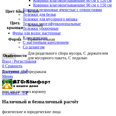
Коврики влаговпитывающие 80 см х 120 см
Коврики влаговпитывающие 90 см х 150 см
Коврики резиновые ячеистые с отверстиями
Цвет бака
Белый
Тележки для белья
Тележки для мусорного мешка
Цвет
Тележки многофункциональные
Зеленый
крышки
Тележки уборочные
Фены для волос настенные
Классические
Форма
Прямоугольная
С настенным креплением
Со шлангом
Для раздельного сбора мусора, С держателем
Особенности
Поиск
для мусорного пакета, С педалью
Вход / Регистрация
0
Сравнить
0
элемент
/
0
₽
Доступно для предзаказа
Меню
Скидка от 5%
при заказе через корзину
0
элемент
/
0
₽
Наличный и безналичный расчёт
физические и юридические лица