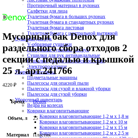
Нажмите, чтобы увеличить
Протирочный материал в рулонах
Салфетки для лица
Туалетная бумага в больших рулонах
Туалетная бумага в стандартных рулонах
Туалетная бумага листовая
Туалетная бумага с центральной вытяжкой
Мусорный бак Denox для
Сушилки для рук
V-образные сушилки
раздельного сбора отходов 2
Погружные сушилки для рук
Сушилки для рук антивандальные
секции с педалью и крышкой
Сушилки для рук высокоскоростные
Электрополотенце
25 л. арт.241766
Уборочная техника
Подметальные машины
Пылесосы для опасной пыли
4220
₽
Пылесосы для сухой и влажной уборки
Пылесосы для сухой уборки
Уборочный инвентарь
Бренд
Denox
Ведра на колесах
Коврики влаговпитывающие
Коврики влаговпитывающие 1,2 м х 1,8 м
Объем, л
25
Коврики влаговпитывающие 1,2 м х 10 м
Коврики влаговпитывающие 1,2 м х 15 м
Коврики влаговпитывающие 1,2 м х 2,5 м
Материал
Пластик