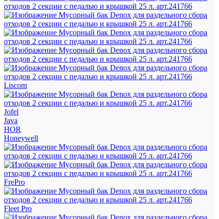
Liscom
Jofel
Java
HOR
Honeywell
FrePro
Fleet Pro