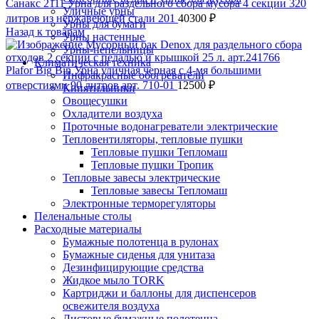
Санакс 2111 Урна для раздельного сбора мусора 4 секции 320
Уличные урны
литров из нержавеющей стали 201
40300
₽
Урны для бумаги
Назад к товарам
Урны настенные
Урны-пепельницы
Климатическая техника
Plafor Big Bin Урна уличная черная c 4-мя большими
Инфракрасные обогреватели
отверстиями 90 литров арт. 710-01
12500
₽
Кипятильники
Овощесушки
Охладители воздуха
Проточные водонагреватели электрические
Тепловентиляторы, тепловые пушки
Тепловые пушки Тепломаш
Тепловые пушки Тропик
Тепловые завесы электрические
Тепловые завесы Тепломаш
Электронные терморегуляторы
Пеленальные столы
Расходные материалы
Бумажные полотенца в рулонах
Бумажные сиденья для унитаза
Дезинфицирующие средства
Жидкое мыло TORK
Картриджи и баллоны для диспенсеров
освежителя воздуха
Листовые бумажные полотенца