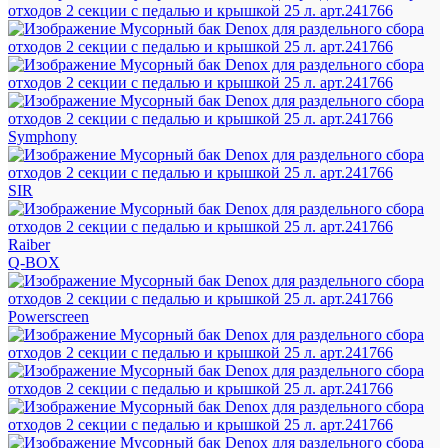
Symphony
SIR
Raiber
Q-BOX
Powerscreen