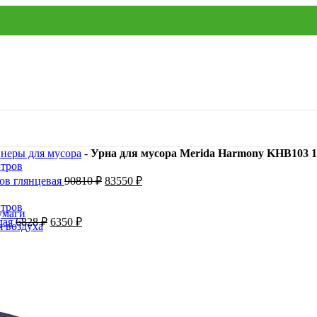
йнеры для мусора
-
Урна для мусора Merida Harmony KHB103 1
ров глянцевая
90810
₽
83550
₽
умаги
лая
6828
₽
6350
₽
я воздуха