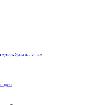
я мусора
,
Урны настенные
воздуха