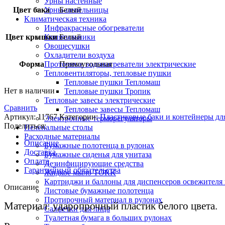
Урны настенные
Цвет бака
Урны-пепельницы
Белый
Климатическая техника
Инфракрасные обогреватели
Цвет крышки
Кипятильники
Белый
Овощесушки
Охладители воздуха
Форма
Проточные водонагреватели электрические
Прямоугольная
Тепловентиляторы, тепловые пушки
Тепловые пушки Тепломаш
Нет в наличии
Тепловые пушки Тропик
Тепловые завесы электрические
Сравнить
Тепловые завесы Тепломаш
Артикул:
11767
Категории:
Пластиковые баки и контейнеры дл
Электронные терморегуляторы
Поделиться:
Пеленальные столы
Расходные материалы
Описание
Бумажные полотенца в рулонах
Доставка
Бумажные сиденья для унитаза
Оплата
Дезинфицирующие средства
Гарантийный обязательства
Жидкое мыло TORK
Картриджи и баллоны для диспенсеров освежителя 
Описание
Листовые бумажные полотенца
Протирочный материал в рулонах
Материал: ударопрочный пластик белого цвета.
Салфетки для лица
Туалетная бумага в больших рулонах