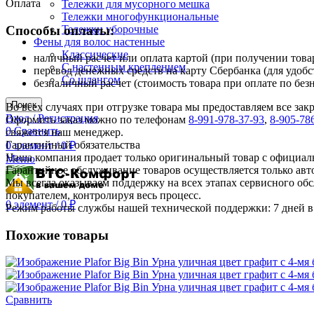
Оплата
Тележки для мусорного мешка
Тележки многофункциональные
Тележки уборочные
Способы оплаты:
Фены для волос настенные
Классические
наличный расчет или оплата картой (при получении товар
С настенным креплением
перевод денежных средств на карту Сбербанка (для удобс
Со шлангом
безналичный расчет (стоимость товара при оплате по без
Поиск
Во всех случаях при отгрузке товара мы предоставляем все за
Вход / Регистрация
Оформить заказ можно по телефонам
8-991-978-37-93
,
8-905-78
0
Сравнить
свяжется наш менеджер.
Гарантийный обязательства
0
элемент
/
0
₽
Наша компания продает только оригинальный товар с официал
Меню
Гарантийное обслуживание товаров осуществляется только ав
Мы всегда оказываем поддержку на всех этапах сервисного о
покупателем, контролируя весь процесс.
0
элемент
/
0
₽
Режим работы службы нашей технической поддержки: 7 дней в 
Похожие товары
Сравнить