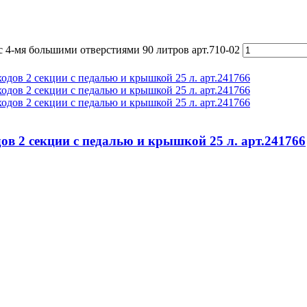
 c 4-мя большими отверстиями 90 литров арт.710-02
ов 2 секции с педалью и крышкой 25 л. арт.241766