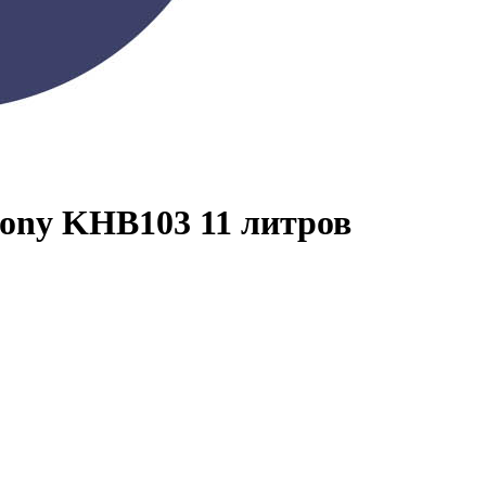
м душем
ony KHB103 11 литров