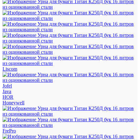
Liscom
Jofel
Java
HOR
Honeywell
FrePro