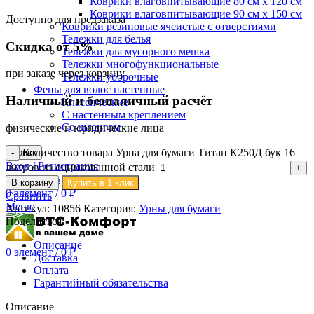
Коврики влаговпитывающие 80 см х 120 см
Коврики влаговпитывающие 90 см х 150 см
Доступно для предзаказа
Коврики резиновые ячеистые с отверстиями
Тележки для белья
Скидка от 5%
Тележки для мусорного мешка
Тележки многофункциональные
при заказе через корзину
Тележки уборочные
Фены для волос настенные
Наличный и безналичный расчёт
Классические
С настенным креплением
Со шлангом
физические и юридические лица
Количество товара Урна для бумаги Титан К250Д бук 16
Поиск
Вход / Регистрация
литров из оцинкованной стали
0
Сравнить
В корзину
Купить в 1 клик
0
элемент
/
0
₽
Сравнить
Меню
Артикул:
10856
Категория:
Урны для бумаги
Поделиться:
Описание
0
элемент
/
0
₽
Доставка
Оплата
Гарантийный обязательства
Описание