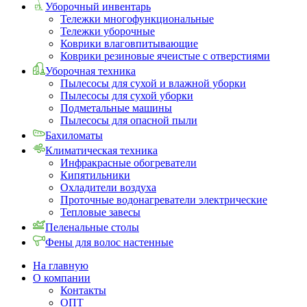
Уборочный инвентарь
Тележки многофункциональные
Тележки уборочные
Коврики влаговпитывающие
Коврики резиновые ячеистые с отверстиями
Уборочная техника
Пылесосы для сухой и влажной уборки
Пылесосы для сухой уборки
Подметальные машины
Пылесосы для опасной пыли
Бахиломаты
Климатическая техника
Инфракрасные обогреватели
Кипятильники
Охладители воздуха
Проточные водонагреватели электрические
Тепловые завесы
Пеленальные столы
Фены для волос настенные
На главную
О компании
Контакты
ОПТ