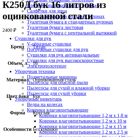
К250Д бук 16 литров из
Протирочный материал в рулонах
Салфетки для лица
оцинкованной стали
Туалетная бумага в больших рулонах
Туалетная бумага в стандартных рулонах
Туалетная бумага листовая
2400
₽
Туалетная бумага с центральной вытяжкой
Сушилки для рук
V-образные сушилки
Бренд
Титан
Погружные сушилки для рук
Сушилки для рук антивандальные
Сушилки для рук высокоскоростные
Объем, л
16
Электрополотенце
Уборочная техника
Подметальные машины
Материал
Оцинкованная сталь
Пылесосы для опасной пыли
Пылесосы для сухой и влажной уборки
Пылесосы для сухой уборки
Цвет бака
Бук
Уборочный инвентарь
Ведра на колесах
Коврики влаговпитывающие
Форма
Круглая
Коврики влаговпитывающие 1,2 м х 1,8 м
Коврики влаговпитывающие 1,2 м х 10 м
Коврики влаговпитывающие 1,2 м х 15 м
Особенности
Без крышки
Коврики влаговпитывающие 1,2 м х 2,5 м