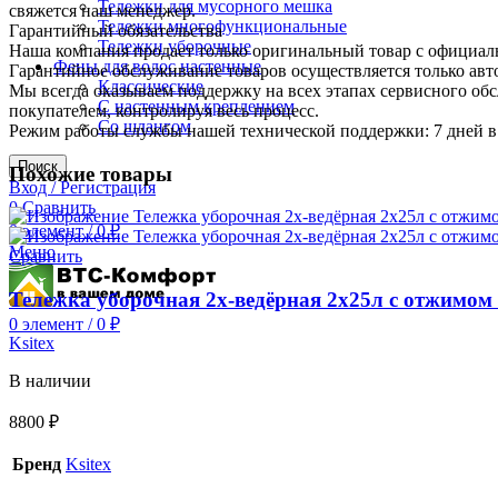
Тележки для мусорного мешка
свяжется наш менеджер.
Тележки многофункциональные
Гарантийный обязательства
Тележки уборочные
Наша компания продает только оригинальный товар с официал
Фены для волос настенные
Гарантийное обслуживание товаров осуществляется только ав
Классические
Мы всегда оказываем поддержку на всех этапах сервисного о
С настенным креплением
покупателем, контролируя весь процесс.
Со шлангом
Режим работы службы нашей технической поддержки: 7 дней в 
Поиск
Похожие товары
Вход / Регистрация
0
Сравнить
0
элемент
/
0
₽
Меню
Сравнить
Тележка уборочная 2х-ведёрная 2х25л с отжимо
0
элемент
/
0
₽
Ksitex
В наличии
8800
₽
Бренд
Ksitex