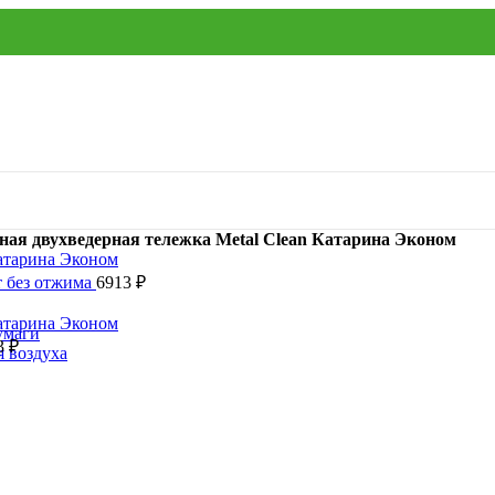
ная двухведерная тележка Metal Clean Катарина Эконом
т без отжима
6913
₽
умаги
3
₽
я воздуха