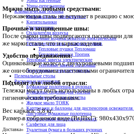
Урны настенные
Урны-пепельницы
Можно мыть любыми средствами:
Климатическая техника
Нержавеющая сталь не вступает в реакцию с мо
Инфракрасные обогреватели
Кипятильники
Прочные и защищенные швы:
Овощесушки
Охладители воздуха
После сварки швы подвергаются пассивации для 
Проточные водонагреватели электрические
же марки стали, что и каркас изделия.
Тепловентиляторы, тепловые пушки
Тепловые пушки Тепломаш
Тепловые пушки Тропик
Удобство передвижения:
Тепловые завесы электрические
Оцинкованные колеса с двухуровневыми подшипн
Тепловые завесы Тепломаш
же они оборудованы пластиковыми ограничител
Электронные терморегуляторы
Пеленальные столы
Расходные материалы
Подходят для любой отрасли:
Бумажные полотенца в рулонах
Тележки могут быть использованы в любых отрас
Бумажные сиденья для унитаза
гигиеническим требованиям.
Дезинфицирующие средства
Жидкое мыло TORK
Картриджи и баллоны для диспенсеров освежителя 
Вес каркаса: 5,8 кг.
Листовые бумажные полотенца
Размер в собранном виде (ВхШхГ): 980х430х97
Протирочный материал в рулонах
Салфетки для лица
Доставка
Туалетная бумага в больших рулонах