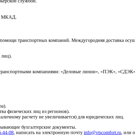
рьерской службой.
ах МКАД.
и помощи транспортных компаний. Междугородняя доставка осущ
 лиц).
 транспортными компаниями: «Деловые линии», «ПЭК», «СДЭК»
а).
тва физических лиц из регионов).
наличному расчету не увеличивается) для юридических лиц.
крывающие бухгалтерские документы.
6-44-08
, написать на электронную почту
info@vtscomfort.ru
, или 