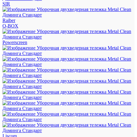
SIR
Raiber
Q-BOX
Powerscreen
Liscom