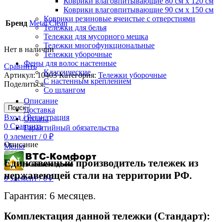
Коврики влаговпитывающие 80 см х 120 см
Коврики влаговпитывающие 90 см х 150 см
Коврики резиновые ячеистые с отверстиями
Бренд
Metal Clean
Тележки для белья
Тележки для мусорного мешка
Тележки многофункциональные
Нет в наличии
Тележки уборочные
Фены для волос настенные
Сравнить
Классические
Артикул:
10403
Категория:
Тележки уборочные
С настенным креплением
Поделиться:
Со шлангом
Описание
Поиск
Доставка
Вход / Регистрация
Оплата
0
Сравнить
Гарантийный обязательства
0
элемент
/
0
₽
Описание
Меню
Единственный производитель тележек из
нержавеющей стали на территории РФ.
0
элемент
/
0
₽
Гарантия: 6 месяцев.
Комплектация данной тележки (Стандарт):