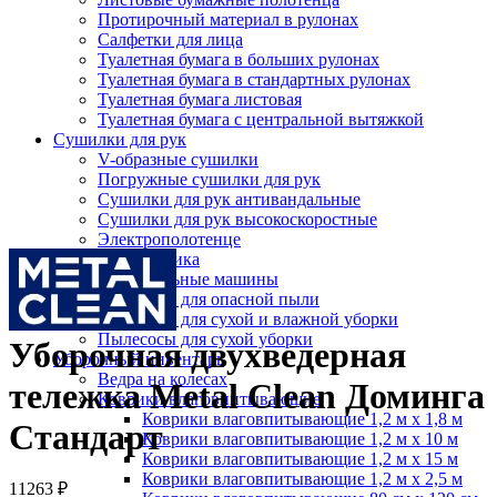
Протирочный материал в рулонах
Салфетки для лица
Туалетная бумага в больших рулонах
Туалетная бумага в стандартных рулонах
Туалетная бумага листовая
Туалетная бумага с центральной вытяжкой
Сушилки для рук
V-образные сушилки
Погружные сушилки для рук
Сушилки для рук антивандальные
Сушилки для рук высокоскоростные
Нажмите, чтобы увеличить
Электрополотенце
Уборочная техника
Подметальные машины
Пылесосы для опасной пыли
Пылесосы для сухой и влажной уборки
Пылесосы для сухой уборки
Уборочная двухведерная
Уборочный инвентарь
Ведра на колесах
тележка Metal Clean Доминга
Коврики влаговпитывающие
Коврики влаговпитывающие 1,2 м х 1,8 м
Стандарт
Коврики влаговпитывающие 1,2 м х 10 м
Коврики влаговпитывающие 1,2 м х 15 м
Коврики влаговпитывающие 1,2 м х 2,5 м
11263
₽