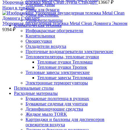
Уборочная тележка Metal Clean Луиза Стандарт
13667
₽
Уличные урны
Назад к товарам
Урны для бумаги
Урны настенные
Урны-пепельницы
Уборочная двухведерная тележка Metal Clean Доминга Эконом
Климатическая техника
9394
₽
Инфракрасные обогреватели
Кипятильники
Овощесушки
Охладители воздуха
Проточные водонагреватели электрические
Тепловентиляторы, тепловые пушки
Тепловые пушки Тепломаш
Тепловые пушки Тропик
Тепловые завесы электрические
Тепловые завесы Тепломаш
Электронные терморегуляторы
Пеленальные столы
Расходные материалы
Бумажные полотенца в рулонах
Бумажные сиденья для унитаза
Дезинфицирующие средства
Жидкое мыло TORK
Картриджи и баллоны для диспенсеров
освежителя воздуха
Листовые бумажные полотенца