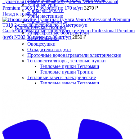
Туалетная бумага в больших рулонах Veiro Professional
Уличные урны
Premium T305 12 рулонов по 170 м/уп
3270
₽
Урны для бумаги
Назад к товарам
Урны настенные
Урны-пепельницы
Климатическая техника
Салфетки бумажные косметические Veiro Professional Premium
Инфракрасные обогреватели
(куб) N303 30 пачек по 80 шт/уп
2850
₽
Кипятильники
Овощесушки
Охладители воздуха
Проточные водонагреватели электрические
Тепловентиляторы, тепловые пушки
Тепловые пушки Тепломаш
Тепловые пушки Тропик
Тепловые завесы электрические
Нажмите, чтобы увеличить
Тепловые завесы Тепломаш
Электронные терморегуляторы
Пеленальные столы
Расходные материалы
Бумажные полотенца в рулонах
Бумажные сиденья для унитаза
Дезинфицирующие средства
Жидкое мыло TORK
Картриджи и баллоны для диспенсеров
освежителя воздуха
Листовые бумажные полотенца