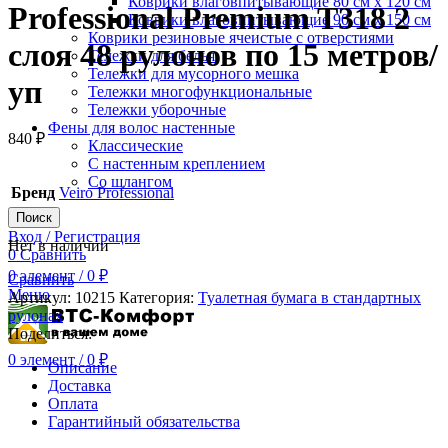
Коврики влаговпитывающие 80 см х 120 см
Professional Premium T318 2
Коврики влаговпитывающие 90 см х 150 см
Коврики резиновые ячеистые с отверстиями
слоя 48 рулонов по 15 метров/
Тележки для белья
Тележки для мусорного мешка
уп
Тележки многофункциональные
Тележки уборочные
Фены для волос настенные
840
₽
Классические
С настенным креплением
Со шлангом
Бренд
Veiro Professional
Поиск
Вход / Регистрация
Нет в наличии
0
Сравнить
0
элемент
/
0
₽
Сравнить
Меню
Артикул:
10215
Категория:
Туалетная бумага в стандартных
рулонах
Поделиться:
0
элемент
/
0
₽
Описание
Доставка
Оплата
Гарантийный обязательства