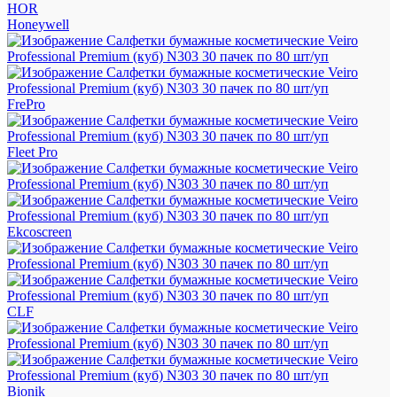
HOR
Honeywell
FrePro
Fleet Pro
Ekcoscreen
CLF
Bionik