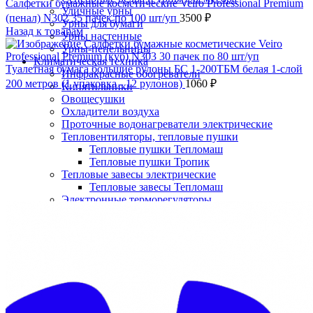
Салфетки бумажные косметические Veiro Professional Premium
Уличные урны
(пенал) N302 35 пачек по 100 шт/уп
3500
₽
Урны для бумаги
Назад к товарам
Урны настенные
Урны-пепельницы
Климатическая техника
Туалетная бумага большие рулоны БС 1-200ТБМ белая 1-слой
Инфракрасные обогреватели
200 метров (1 упаковка - 12 рулонов)
1060
₽
Кипятильники
Овощесушки
Охладители воздуха
Проточные водонагреватели электрические
Тепловентиляторы, тепловые пушки
Тепловые пушки Тепломаш
Тепловые пушки Тропик
Тепловые завесы электрические
Тепловые завесы Тепломаш
Нажмите, чтобы увеличить
Электронные терморегуляторы
Пеленальные столы
Расходные материалы
Бумажные полотенца в рулонах
Бумажные сиденья для унитаза
Дезинфицирующие средства
Жидкое мыло TORK
Картриджи и баллоны для диспенсеров
освежителя воздуха
Листовые бумажные полотенца