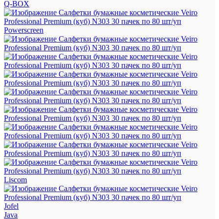
Q-BOX
Powerscreen
Liscom
Jofel
Java