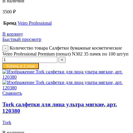
В наличии
3500
₽
Бренд
Veiro Professional
В корзину
Быстрый просмотр
Количество товара Салфетки бумажные косметические
Veiro Professional Premium (пенал) N302 35 пачек по 100 шт/уп
Купить в 1 клик
Сравнить
Tork салфетки для лица ультра мягкие, арт.
120380
Tork
В наличии