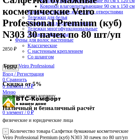
Коврики влаговпитывающие 80 см х 120 см
Коврики влаговпитывающие 90 см х 150 см
косметические Veiro
Коврики резиновые ячеистые с отверстиями
Тележки для белья
Professional Premium (куб)
Тележки для мусорного мешка
Тележки многофункциональные
N303 30 пачек по 80 шт/уп
Тележки уборочные
Фены для волос настенные
Классические
2850
₽
С настенным креплением
Со шлангом
Бренд
Veiro Professional
Поиск
Вход / Регистрация
0
Сравнить
Скидка от 5%
0
элемент
/
0
₽
Меню
при заказе через корзину
Наличный и безналичный расчёт
0
элемент
/
0
₽
физические и юридические лица
Количество товара Салфетки бумажные косметические
Veiro Professional Premium (куб) N303 30 пачек по 80 шт/уп