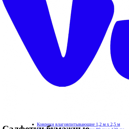
Протирочный материал в рулонах
Салфетки для лица
Туалетная бумага в больших рулонах
Туалетная бумага в стандартных рулонах
Туалетная бумага листовая
Туалетная бумага с центральной вытяжкой
Сушилки для рук
V-образные сушилки
Погружные сушилки для рук
Сушилки для рук антивандальные
Сушилки для рук высокоскоростные
Электрополотенце
Уборочная техника
Подметальные машины
Пылесосы для опасной пыли
Пылесосы для сухой и влажной уборки
Пылесосы для сухой уборки
Уборочный инвентарь
Ведра на колесах
Коврики влаговпитывающие
Коврики влаговпитывающие 1,2 м х 1,8 м
Коврики влаговпитывающие 1,2 м х 10 м
Коврики влаговпитывающие 1,2 м х 15 м
Коврики влаговпитывающие 1,2 м х 2,5 м
Салфетки бумажные