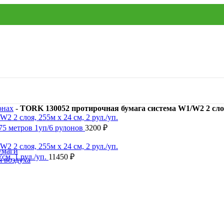
онах
-
TORK 130052 протирочная бумага система W1/W2 2 слоя, 
75 метров 1уп/6 рулонов
3200
₽
умаги
см, 1 рул./уп.
11450
₽
я воздуха