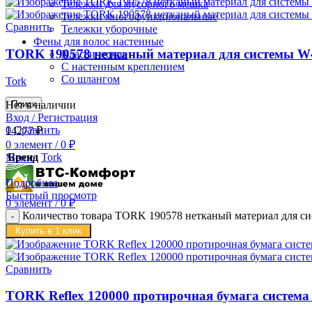
Тележки для мусорного мешка
Тележки многофункциональные
Сравнить
Тележки уборочные
Фены для волос настенные
TORK 190578 нетканый материал для системы W4 1 с
Классические
С настенным креплением
Со шлангом
Tork
Нет в наличии
Поиск
Вход / Регистрация
0
Сравнить
14277
₽
0
элемент
/
0
₽
Бренд
Tork
Меню
Подробнее
Быстрый просмотр
0
элемент
/
0
₽
Количество товара TORK 190578 нетканый материал для систе
Купить в 1 клик
Сравнить
TORK Reflex 120000 протирочная бумага система M