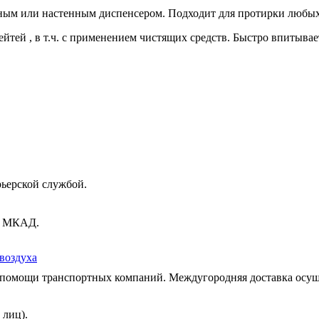
ным или настенным диспенсером. Подходит для протирки любых 
тей , в т.ч. с применением чистящих средств. Быстро впитывае
рьерской службой.
ах МКАД.
воздуха
и помощи транспортных компаний. Междугородняя доставка осущ
 лиц).