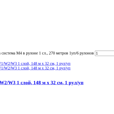
система M4 в рулоне 1 сл., 270 метров 1уп/6 рулонов
/W3 1 слой, 148 м х 32 см, 1 рул/уп