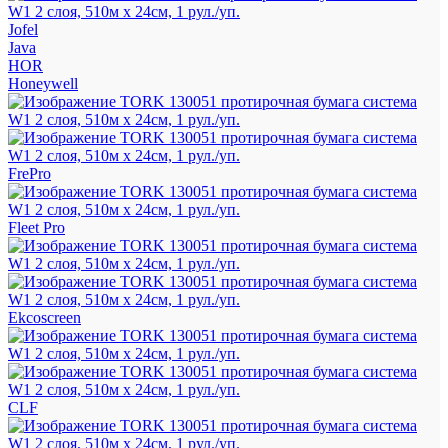
Jofel
Java
HOR
Honeywell
FrePro
Fleet Pro
Ekcoscreen
CLF