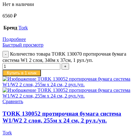
Нет в наличии
6560
₽
Бренд
Tork
Подробнее
Быстрый просмотр
Количество товара TORK 130070 протирочная бумага
система W1 2 слоя, 340м х 37см, 1 рул./уп.
Купить в 1 клик
Сравнить
TORK 130052 протирочная бумага система
W1/W2 2 слоя, 255м х 24 см, 2 рул./уп.
Tork