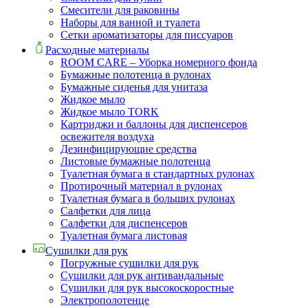
Смесители для раковины
Наборы для ванной и туалета
Сетки ароматизаторы для писсуаров
Расходные материалы
ROOM CARE – Уборка номерного фонда
Бумажные полотенца в рулонах
Бумажные сиденья для унитаза
Жидкое мыло
Жидкое мыло TORK
Картриджи и баллоны для диспенсеров
освежителя воздуха
Дезинфицирующие средства
Листовые бумажные полотенца
Туалетная бумага в стандартных рулонах
Протирочный материал в рулонах
Туалетная бумага в больших рулонах
Салфетки для лица
Салфетки для диспенсеров
Туалетная бумага листовая
Сушилки для рук
Погружные сушилки для рук
Сушилки для рук антивандальные
Сушилки для рук высокоскоростные
Электрополотенце