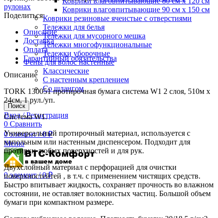
Коврики влаговпитывающие 80 см х 120 см
рулонах
Коврики влаговпитывающие 90 см х 150 см
Поделиться:
Коврики резиновые ячеистые с отверстиями
Тележки для белья
Описание
Тележки для мусорного мешка
Доставка
Тележки многофункциональные
Оплата
Тележки уборочные
Гарантийный обязательства
Фены для волос настенные
Классические
Описание
С настенным креплением
Со шлангом
TORK 130051 протирочная бумага система W1 2 слоя, 510м х
24см, 1 рул./уп.
Поиск
Вход / Регистрация
Система W1.
0
Сравнить
Универсальный протирочный материал, используется с
0
элемент
/
0
₽
напольным или настенным диспенсером. Подходит для
Меню
протирки любых поверхностей и для рук.
Двухслойный материал с перфорацией для очистки
0
элемент
/
0
₽
поверхностейтей , в т.ч. с применением чистящих средств.
Быстро впитывает жидкость, сохраняет прочность во влажном
состоянии, не оставляет волокнистых частиц. Большой объем
бумаги при компактном размере.