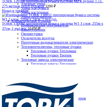
TORK 120166 протирочная бумага система M2 в рулоне 1 сл.,
Уличные урны
275 метров 1уп/6 рулонов
3200
₽
Урны для бумаги
Назад к товарам
Урны настенные
Урны-пепельницы
Климатическая техника
TORK 130080 протирочная бумага система W1 3 слоя, 255м х
Инфракрасные обогреватели
37см, 1 рул./уп.
11450
₽
Кипятильники
Овощесушки
Охладители воздуха
Проточные водонагреватели электрические
Тепловентиляторы, тепловые пушки
Тепловые пушки Тепломаш
Тепловые пушки Тропик
Тепловые завесы электрические
Нажмите, чтобы увеличить
Тепловые завесы Тепломаш
Электронные терморегуляторы
Пеленальные столы
Расходные материалы
Бумажные полотенца в рулонах
Бумажные сиденья для унитаза
Дезинфицирующие средства
Жидкое мыло TORK
Картриджи и баллоны для диспенсеров
освежителя воздуха
Листовые бумажные полотенца