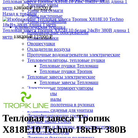
Тепловая завеса Тропик X818E10 Zinc 18кВт 380В длина 1
Уличные урны
метр
128500
₽
118200
₽
Урны для бумаги
Назад к товарам
Урны настенные
Урны-пепельницы
Климатическая техника
Тепловая завеса Тропик X824E10 белая 24кВт 380В длина 1
Инфракрасные обогреватели
метр
138200
₽
127000
₽
Кипятильники
-8%;процент скидки
Овощесушки
Охладители воздуха
Проточные водонагреватели электрические
Тепловентиляторы, тепловые пушки
Тепловые пушки Тепломаш
Тепловые пушки Тропик
Тепловые завесы электрические
Тепловые завесы Тепломаш
Нажмите, чтобы увеличить
Электронные терморегуляторы
Пеленальные столы
Расходные материалы
Бумажные полотенца в рулонах
Бумажные сиденья для унитаза
Тепловая завеса Тропик
Дезинфицирующие средства
Жидкое мыло TORK
X818E10 Techno 18кВт 380В
Картриджи и баллоны для диспенсеров
освежителя воздуха
Листовые бумажные полотенца