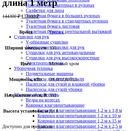
длина 1 метр
Протирочный материал в рулонах
Салфетки для лица
Туалетная бумага в больших рулонах
144300
₽
133000
₽
Туалетная бумага в стандартных рулонах
Туалетная бумага листовая
Туалетная бумага с центральной вытяжкой
Бренд
Тропик
Сушилки для рук
V-образные сушилки
Погружные сушилки для рук
Ширина завесы, см
100
Сушилки для рук антивандальные
Сушилки для рук высокоскоростные
Электрополотенце
Цвет
Матовый хром
Уборочная техника
Подметальные машины
Пылесосы для опасной пыли
Мощность, кВт
0/6,0/12,0/18,0
Пылесосы для сухой и влажной уборки
Пылесосы для сухой уборки
Уборочный инвентарь
Напряжение сети, В
380
Ведра на колесах
Коврики влаговпитывающие
Коврики влаговпитывающие 1,2 м х 1,8 м
Высота установки, м
До 8
Коврики влаговпитывающие 1,2 м х 10 м
Коврики влаговпитывающие 1,2 м х 15 м
Коврики влаговпитывающие 1,2 м х 2,5 м
Доступно для предзаказа