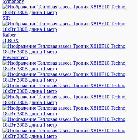
Symphony
SIR
Raiber
Q-BOX
Powerscreen