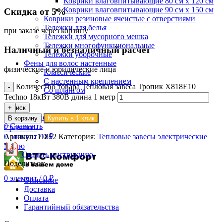
Коврики влаговпитывающие 80 см х 120 см
Коврики влаговпитывающие 90 см х 150 см
Скидка от 5%
Коврики резиновые ячеистые с отверстиями
Тележки для белья
при заказе через корзину
Тележки для мусорного мешка
Тележки многофункциональные
Наличный и безналичный расчёт
Тележки уборочные
Фены для волос настенные
физические и юридические лица
Классические
С настенным креплением
Количество товара Тепловая завеса Тропик X818E10
Со шлангом
Techno 18кВт 380В длина 1 метр
Поиск
Вход / Регистрация
В корзину
Купить в 1 клик
0
Сравнить
Сравнить
Артикул:
11852
Категория:
Тепловые завесы электрические
0
элемент
/
0
₽
Меню
Скачать инструкцию
Поделиться:
0
элемент
/
0
₽
Описание
Доставка
Оплата
Гарантийный обязательства