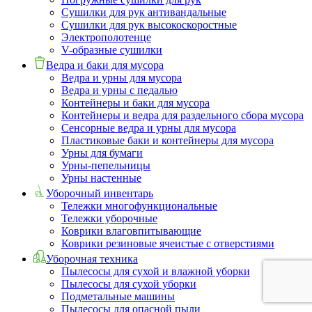
Сушилки для рук антивандальные
Сушилки для рук высокоскоростные
Электрополотенце
V-образные сушилки
Ведра и баки для мусора
Ведра и урны для мусора
Ведра и урны с педалью
Контейнеры и баки для мусора
Контейнеры и ведра для раздельного сбора мусора
Сенсорные ведра и урны для мусора
Пластиковые баки и контейнеры для мусора
Урны для бумаги
Урны-пепельницы
Урны настенные
Уборочный инвентарь
Тележки многофункциональные
Тележки уборочные
Коврики влаговпитывающие
Коврики резиновые ячеистые с отверстиями
Уборочная техника
Пылесосы для сухой и влажной уборки
Пылесосы для сухой уборки
Подметальные машины
Пылесосы для опасной пыли