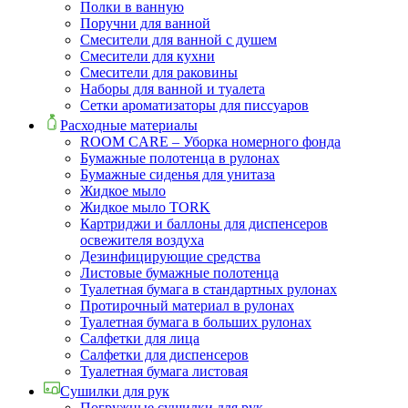
Полки в ванную
Поручни для ванной
Смесители для ванной с душем
Смесители для кухни
Смесители для раковины
Наборы для ванной и туалета
Сетки ароматизаторы для писсуаров
Расходные материалы
ROOM CARE – Уборка номерного фонда
Бумажные полотенца в рулонах
Бумажные сиденья для унитаза
Жидкое мыло
Жидкое мыло TORK
Картриджи и баллоны для диспенсеров
освежителя воздуха
Дезинфицирующие средства
Листовые бумажные полотенца
Туалетная бумага в стандартных рулонах
Протирочный материал в рулонах
Туалетная бумага в больших рулонах
Салфетки для лица
Салфетки для диспенсеров
Туалетная бумага листовая
Сушилки для рук
Погружные сушилки для рук