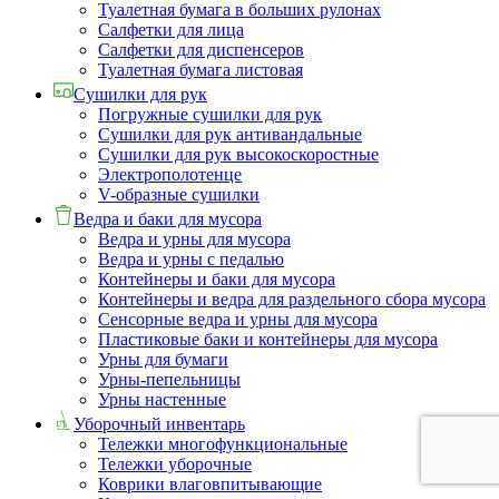
Туалетная бумага в больших рулонах
Салфетки для лица
Салфетки для диспенсеров
Туалетная бумага листовая
Сушилки для рук
Погружные сушилки для рук
Сушилки для рук антивандальные
Сушилки для рук высокоскоростные
Электрополотенце
V-образные сушилки
Ведра и баки для мусора
Ведра и урны для мусора
Ведра и урны с педалью
Контейнеры и баки для мусора
Контейнеры и ведра для раздельного сбора мусора
Сенсорные ведра и урны для мусора
Пластиковые баки и контейнеры для мусора
Урны для бумаги
Урны-пепельницы
Урны настенные
Уборочный инвентарь
Тележки многофункциональные
Тележки уборочные
Коврики влаговпитывающие