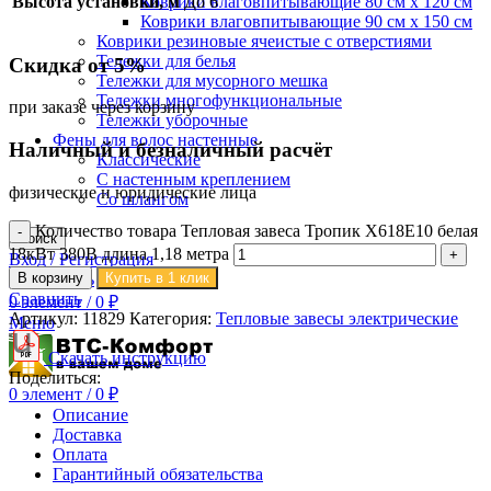
Высота установки, м
Коврики влаговпитывающие 80 см х 120 см
До 6
Коврики влаговпитывающие 90 см х 150 см
Коврики резиновые ячеистые с отверстиями
Тележки для белья
Скидка от 5%
Тележки для мусорного мешка
Тележки многофункциональные
при заказе через корзину
Тележки уборочные
Фены для волос настенные
Наличный и безналичный расчёт
Классические
С настенным креплением
физические и юридические лица
Со шлангом
Количество товара Тепловая завеса Тропик X618E10 белая
Поиск
18кВт 380В длина 1,18 метра
Вход / Регистрация
В корзину
Купить в 1 клик
0
Сравнить
Сравнить
0
элемент
/
0
₽
Артикул:
11829
Категория:
Тепловые завесы электрические
Меню
Скачать инструкцию
Поделиться:
0
элемент
/
0
₽
Описание
Доставка
Оплата
Гарантийный обязательства