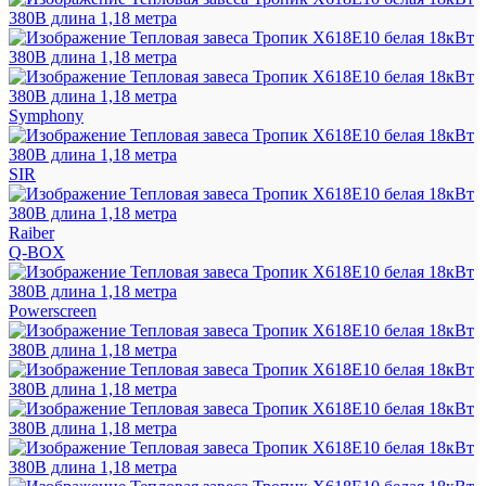
Symphony
SIR
Raiber
Q-BOX
Powerscreen