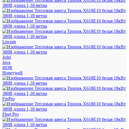
Liscom
Jofel
Java
HOR
Honeywell
FrePro
Fleet Pro