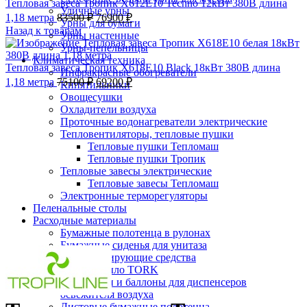
Тепловая завеса Тропик X612E10 Techno 12кВт 380В длина
Уличные урны
1,18 метра
83500
₽
76900
₽
Урны для бумаги
Назад к товарам
Урны настенные
Урны-пепельницы
Климатическая техника
Тепловая завеса Тропик X618E10 Black 18кВт 380В длина
Инфракрасные обогреватели
1,18 метра
75100
₽
69200
₽
Кипятильники
-7%;процент скидки
Овощесушки
Охладители воздуха
Проточные водонагреватели электрические
Тепловентиляторы, тепловые пушки
Тепловые пушки Тепломаш
Тепловые пушки Тропик
Тепловые завесы электрические
Тепловые завесы Тепломаш
Электронные терморегуляторы
Пеленальные столы
Расходные материалы
Бумажные полотенца в рулонах
Нажмите, чтобы увеличить
Бумажные сиденья для унитаза
Дезинфицирующие средства
Жидкое мыло TORK
Картриджи и баллоны для диспенсеров
освежителя воздуха
Листовые бумажные полотенца