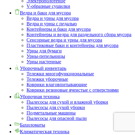
Электрополотенце
V-образные сушилки
Ведра и баки для мусора
Ведра и урны для мусора
Ведра и урны с педалью
Контейнеры и баки для мусора
Контейнеры и ведра для раздельного сбора мусора
Сенсорные ведра и урны для мусора
Пластиковые баки и контейнеры для мусора
Урны для бумаги
Урны-пепельницы
Урны настенные
Уборочный инвентарь
Тележки многофункциональные
Тележки уборочные
Коврики влаговпитывающие
Коврики резиновые ячеистые с отверстиями
Уборочная техника
Пылесосы для сухой и влажной уборки
Пылесосы для сухой уборки
Подметальные машины
Пылесосы для опасной пыли
Бахиломаты
Климатическая техника