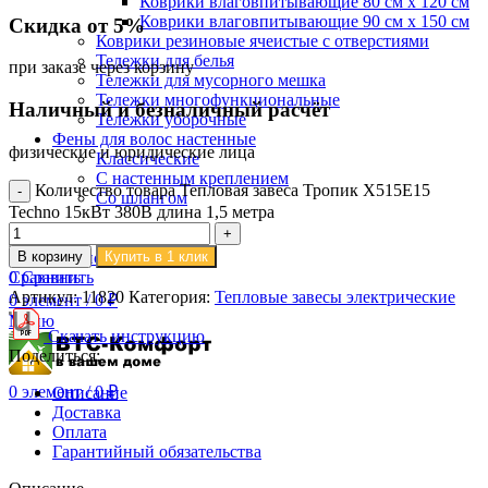
Коврики влаговпитывающие 80 см х 120 см
Коврики влаговпитывающие 90 см х 150 см
Скидка от 5%
Коврики резиновые ячеистые с отверстиями
Тележки для белья
при заказе через корзину
Тележки для мусорного мешка
Тележки многофункциональные
Наличный и безналичный расчёт
Тележки уборочные
Фены для волос настенные
физические и юридические лица
Классические
С настенным креплением
Количество товара Тепловая завеса Тропик X515E15
Со шлангом
Techno 15кВт 380В длина 1,5 метра
Поиск
В корзину
Купить в 1 клик
Вход / Регистрация
Сравнить
0
Сравнить
Артикул:
11820
Категория:
Тепловые завесы электрические
0
элемент
/
0
₽
Меню
Скачать инструкцию
Поделиться:
0
элемент
/
0
₽
Описание
Доставка
Оплата
Гарантийный обязательства