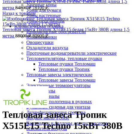
Тепловая завеса Тропик X515E15 Zinc 15кВт 380В длина 1,5
Уличные урны
метра
84800
₽
78100
₽
Урны для бумаги
Назад к товарам
Урны настенные
Урны-пепельницы
Климатическая техника
Тепловая завеса Тропик X518E15 белая 15кВт 380В длина 1,5
Инфракрасные обогреватели
метра
88000
₽
80900
₽
Кипятильники
-8%;процент скидки
Овощесушки
Охладители воздуха
Проточные водонагреватели электрические
Тепловентиляторы, тепловые пушки
Тепловые пушки Тепломаш
Тепловые пушки Тропик
Тепловые завесы электрические
Тепловые завесы Тепломаш
Нажмите, чтобы увеличить
Электронные терморегуляторы
Пеленальные столы
Расходные материалы
Бумажные полотенца в рулонах
Бумажные сиденья для унитаза
Тепловая завеса Тропик
Дезинфицирующие средства
Жидкое мыло TORK
X515E15 Techno 15кВт 380В
Картриджи и баллоны для диспенсеров
освежителя воздуха
Листовые бумажные полотенца