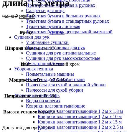
длина 1,5 метра
Протирочный материал в рулонах
Салфетки для лица
Туалетная бумага в больших рулонах
96500
₽
88800
₽
Туалетная бумага в стандартных рулонах
Туалетная бумага листовая
Туалетная бумага с центральной вытяжкой
Бренд
Тропик
Сушилки для рук
V-образные сушилки
Погружные сушилки для рук
Ширина завесы, см
150
Сушилки для рук антивандальные
Сушилки для рук высокоскоростные
Электрополотенце
Цвет
Матовый хром
Уборочная техника
Подметальные машины
Пылесосы для опасной пыли
Мощность, кВт
0/7,5/15,0
Пылесосы для сухой и влажной уборки
Пылесосы для сухой уборки
Уборочный инвентарь
Напряжение сети, В
380
Ведра на колесах
Коврики влаговпитывающие
Коврики влаговпитывающие 1,2 м х 1,8 м
Высота установки, м
До 5
Коврики влаговпитывающие 1,2 м х 10 м
Коврики влаговпитывающие 1,2 м х 15 м
Коврики влаговпитывающие 1,2 м х 2,5 м
Доступно для предзаказа