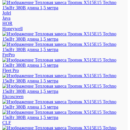
Jofel
Java
HOR
Honeywell
FrePro
Fleet Pro
Ekcoscreen
CLF