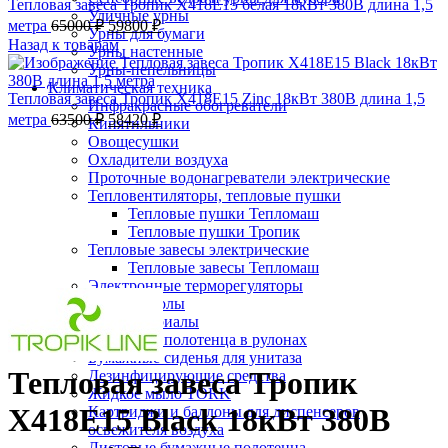
Тепловая завеса Тропик X418E15 белая 18кВт 380В длина 1,5
Уличные урны
метра
65000
₽
59800
₽
Урны для бумаги
Назад к товарам
Урны настенные
Урны-пепельницы
Климатическая техника
Тепловая завеса Тропик X418E15 Zinc 18кВт 380В длина 1,5
Инфракрасные обогреватели
метра
63500
₽
58420
₽
Кипятильники
-8%;процент скидки
Овощесушки
Охладители воздуха
Проточные водонагреватели электрические
Тепловентиляторы, тепловые пушки
Тепловые пушки Тепломаш
Тепловые пушки Тропик
Тепловые завесы электрические
Тепловые завесы Тепломаш
Нажмите, чтобы увеличить
Электронные терморегуляторы
Пеленальные столы
Расходные материалы
Бумажные полотенца в рулонах
Бумажные сиденья для унитаза
Тепловая завеса Тропик
Дезинфицирующие средства
Жидкое мыло TORK
X418E15 Black 18кВт 380В
Картриджи и баллоны для диспенсеров
освежителя воздуха
Листовые бумажные полотенца