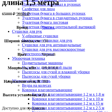
длина 1,5 метра
Протирочный материал в рулонах
Салфетки для лица
Туалетная бумага в больших рулонах
65000
₽
59800
₽
Туалетная бумага в стандартных рулонах
Туалетная бумага листовая
Туалетная бумага с центральной вытяжкой
Бренд
Тропик
Сушилки для рук
V-образные сушилки
Погружные сушилки для рук
Ширина завесы, см
150
Сушилки для рук антивандальные
Сушилки для рук высокоскоростные
Электрополотенце
Цвет
Черный
Уборочная техника
Подметальные машины
Пылесосы для опасной пыли
Мощность, кВт
0/9,0/18,0
Пылесосы для сухой и влажной уборки
Пылесосы для сухой уборки
Уборочный инвентарь
Напряжение сети, В
380
Ведра на колесах
Коврики влаговпитывающие
Коврики влаговпитывающие 1,2 м х 1,8 м
Высота установки, м
До 4
Коврики влаговпитывающие 1,2 м х 10 м
Коврики влаговпитывающие 1,2 м х 15 м
Коврики влаговпитывающие 1,2 м х 2,5 м
Доступно для предзаказа