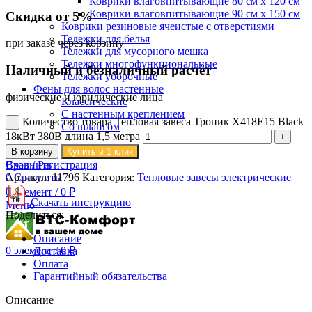
Коврики влаговпитывающие 80 см х 120 см
Коврики влаговпитывающие 90 см х 150 см
Скидка от 5%
Коврики резиновые ячеистые с отверстиями
Тележки для белья
при заказе через корзину
Тележки для мусорного мешка
Тележки многофункциональные
Наличный и безналичный расчёт
Тележки уборочные
Фены для волос настенные
физические и юридические лица
Классические
С настенным креплением
Количество товара Тепловая завеса Тропик X418E15 Black
Со шлангом
18кВт 380В длина 1,5 метра
В корзину
Купить в 1 клик
Поиск
Сравнить
Вход / Регистрация
Артикул:
11796
Категория:
Тепловые завесы электрические
0
Сравнить
0
элемент
/
0
₽
Скачать инструкцию
Меню
Поделиться:
Описание
0
элемент
/
0
₽
Доставка
Оплата
Гарантийный обязательства
Описание