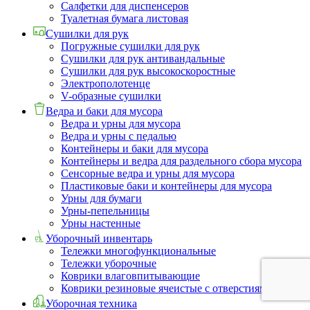
Салфетки для диспенсеров
Туалетная бумага листовая
Сушилки для рук
Погружные сушилки для рук
Сушилки для рук антивандальные
Сушилки для рук высокоскоростные
Электрополотенце
V-образные сушилки
Ведра и баки для мусора
Ведра и урны для мусора
Ведра и урны с педалью
Контейнеры и баки для мусора
Контейнеры и ведра для раздельного сбора мусора
Сенсорные ведра и урны для мусора
Пластиковые баки и контейнеры для мусора
Урны для бумаги
Урны-пепельницы
Урны настенные
Уборочный инвентарь
Тележки многофункциональные
Тележки уборочные
Коврики влаговпитывающие
Коврики резиновые ячеистые с отверстиями
Уборочная техника