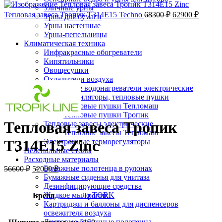
Уличные урны
Тепловая завеса Тропик Т314Е15 Techno
68300
₽
62900
₽
Урны для бумаги
-8%;процент скидки
Урны настенные
Урны-пепельницы
Климатическая техника
Инфракрасные обогреватели
Кипятильники
Овощесушки
Нажмите, чтобы увеличить
Охладители воздуха
Проточные водонагреватели электрические
Тепловентиляторы, тепловые пушки
Тепловые пушки Тепломаш
Тепловые пушки Тропик
Тепловая завеса Тропик
Тепловые завесы электрические
Тепловые завесы Тепломаш
Т314Е15 Zinc
Электронные терморегуляторы
Пеленальные столы
Расходные материалы
Бумажные полотенца в рулонах
56600
₽
52000
₽
Бумажные сиденья для унитаза
Дезинфицирующие средства
Жидкое мыло TORK
Бренд
Тропик
Картриджи и баллоны для диспенсеров
освежителя воздуха
Листовые бумажные полотенца