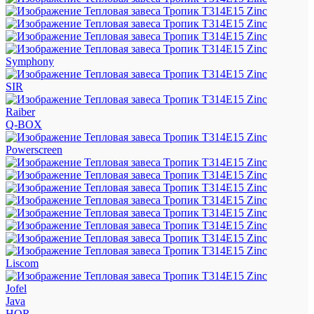
Symphony
SIR
Raiber
Q-BOX
Powerscreen
Liscom
Jofel
Java
HOR