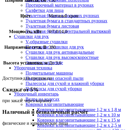
Ширина завесы, см
150
Протирочный материал в рулонах
Салфетки для лица
Туалетная бумага в больших рулонах
Цвет
Матовый хром
Туалетная бумага в стандартных рулонах
Туалетная бумага листовая
Туалетная бумага с центральной вытяжкой
Мощность, кВт
0/7,0/14,0
Сушилки для рук
V-образные сушилки
Погружные сушилки для рук
Напряжение сети, В
380
Сушилки для рук антивандальные
Сушилки для рук высокоскоростные
Электрополотенце
Высота установки, м
До 3,6
Уборочная техника
Подметальные машины
Доступно для предзаказа
Пылесосы для опасной пыли
Пылесосы для сухой и влажной уборки
Пылесосы для сухой уборки
Скидка от 5%
Уборочный инвентарь
Ведра на колесах
при заказе через корзину
Коврики влаговпитывающие
Коврики влаговпитывающие 1,2 м х 1,8 м
Наличный и безналичный расчёт
Коврики влаговпитывающие 1,2 м х 10 м
Коврики влаговпитывающие 1,2 м х 15 м
физические и юридические лица
Коврики влаговпитывающие 1,2 м х 2,5 м