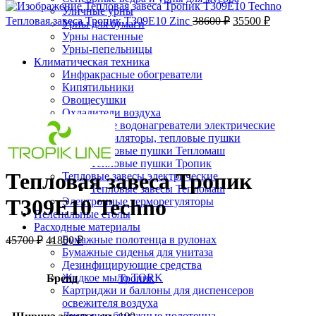
Уличные урны
Тепловая завеса Тропик Т309Е10 Zinc
38600
₽
35500
₽
Урны для бумаги
-9%;процент скидки
Урны настенные
Урны-пепельницы
Климатическая техника
Инфракрасные обогреватели
Кипятильники
Овощесушки
Нажмите, чтобы увеличить
Охладители воздуха
Проточные водонагреватели электрические
Тепловентиляторы, тепловые пушки
Тепловые пушки Тепломаш
Тепловые пушки Тропик
Тепловая завеса Тропик
Тепловые завесы электрические
Тепловые завесы Тепломаш
Т309Е10 Techno
Электронные терморегуляторы
Пеленальные столы
Расходные материалы
Бумажные полотенца в рулонах
45700
₽
41800
₽
Бумажные сиденья для унитаза
Дезинфицирующие средства
Жидкое мыло TORK
Бренд
Тропик
Картриджи и баллоны для диспенсеров
освежителя воздуха
Листовые бумажные полотенца