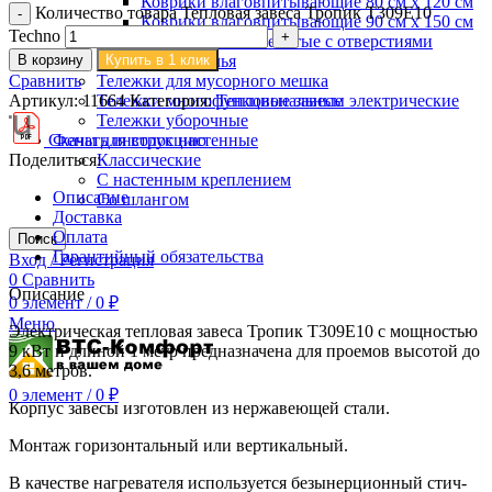
Коврики влаговпитывающие 80 см х 120 см
Количество товара Тепловая завеса Тропик Т309Е10
Коврики влаговпитывающие 90 см х 150 см
Techno
Коврики резиновые ячеистые с отверстиями
В корзину
Купить в 1 клик
Тележки для белья
Сравнить
Тележки для мусорного мешка
Артикул:
11664
Категория:
Тепловые завесы электрические
Тележки многофункциональные
Тележки уборочные
Скачать инструкцию
Фены для волос настенные
Поделиться:
Классические
С настенным креплением
Описание
Со шлангом
Доставка
Оплата
Поиск
Гарантийный обязательства
Вход / Регистрация
0
Сравнить
Описание
0
элемент
/
0
₽
Меню
Электрическая тепловая завеса Тропик Т309Е10 с мощностью
9 кВт и длиной 1 метр предназначена для проемов высотой до
3,6 метров.
0
элемент
/
0
₽
Корпус завесы изготовлен из нержавеющей стали.
Монтаж горизонтальный или вертикальный.
В качестве нагревателя используется безынерционный стич-