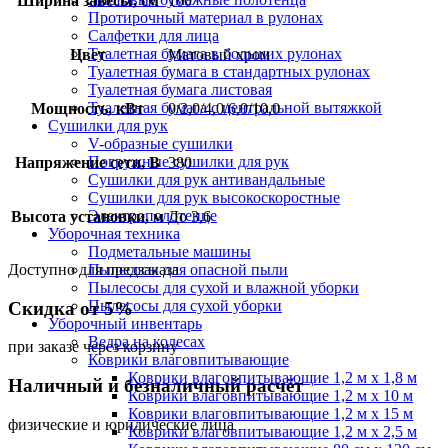
Ширина завесы, см
100
Протирочный материал в рулонах
Салфетки для лица
Туалетная бумага в больших рулонах
Цвет
Матовый хром
Туалетная бумага в стандартных рулонах
Туалетная бумага листовая
Туалетная бумага с центральной вытяжкой
Мощность, кВт
0/2,0/4,0/6,0/10,0
Сушилки для рук
V-образные сушилки
Погружные сушилки для рук
Напряжение сети, В
380
Сушилки для рук антивандальные
Сушилки для рук высокоскоростные
Электрополотенце
Высота установки, м
До 3,6
Уборочная техника
Подметальные машины
Доступно для предзаказа
Пылесосы для опасной пыли
Пылесосы для сухой и влажной уборки
Пылесосы для сухой уборки
Скидка от 5%
Уборочный инвентарь
Ведра на колесах
при заказе через корзину
Коврики влаговпитывающие
Коврики влаговпитывающие 1,2 м х 1,8 м
Наличный и безналичный расчёт
Коврики влаговпитывающие 1,2 м х 10 м
Коврики влаговпитывающие 1,2 м х 15 м
физические и юридические лица
Коврики влаговпитывающие 1,2 м х 2,5 м