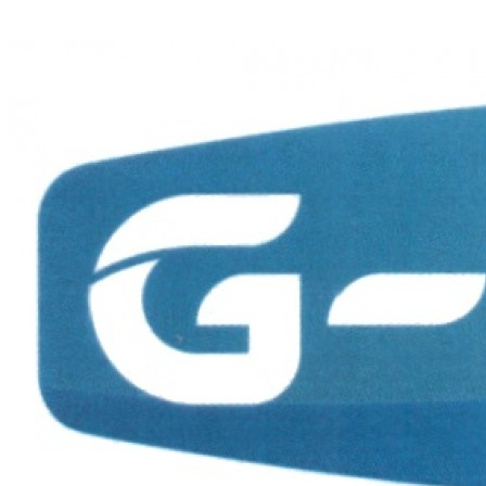
Протирочный материал в рулонах
Салфетки для лица
Туалетная бумага в больших рулонах
Туалетная бумага в стандартных рулонах
Туалетная бумага листовая
Туалетная бумага с центральной вытяжкой
Сушилки для рук
V-образные сушилки
Погружные сушилки для рук
Сушилки для рук антивандальные
Сушилки для рук высокоскоростные
Электрополотенце
Уборочная техника
Подметальные машины
Пылесосы для опасной пыли
Пылесосы для сухой и влажной уборки
Пылесосы для сухой уборки
Уборочный инвентарь
Ведра на колесах
Коврики влаговпитывающие
Коврики влаговпитывающие 1,2 м х 1,8 м
Коврики влаговпитывающие 1,2 м х 10 м
Коврики влаговпитывающие 1,2 м х 15 м
Коврики влаговпитывающие 1,2 м х 2,5 м