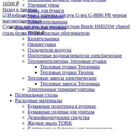
16500
₽
Уличные урны
Назад к товарам
Урны для бумаги
Урны настенные
Урны-пепельницы
Сушилка для рук высокоскоростная Binele HH02SW rSpeed
Климатическая техника
сталь белая
Инфракрасные обогреватели
19500
₽
Кипятильники
-10%;процент скидки
Овощесушки
Охладители воздуха
Проточные водонагреватели электрические
Тепловентиляторы, тепловые пушки
Тепловые пушки Тепломаш
Тепловые пушки Тропик
Тепловые завесы электрические
Тепловые завесы Тепломаш
Электронные терморегуляторы
Пеленальные столы
Расходные материалы
Бумажные полотенца в рулонах
Бумажные сиденья для унитаза
Дезинфицирующие средства
Жидкое мыло TORK
Нажмите, чтобы увеличить
Картриджи и баллоны для диспенсеров
освежителя воздуха
Листовые бумажные полотенца