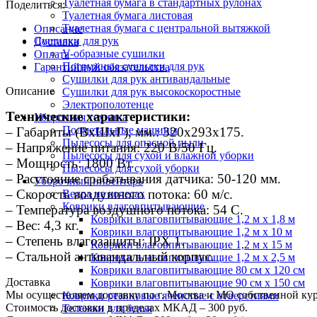
Туалетная бумага в стандартных рулонах
Поделиться:
Туалетная бумага листовая
Туалетная бумага с центральной вытяжкой
Описание
Сушилки для рук
Доставка
V-образные сушилки
Оплата
Погружные сушилки для рук
Гарантийный обязательства
Сушилки для рук антивандальные
Описание
Сушилки для рук высокоскоростные
Электрополотенце
Технические характеристики:
Уборочная техника
Подметальные машины
– Габариты (ВхШхГ), мм.: 320х293х175.
Пылесосы для опасной пыли
– Напряжение питания: 220 В/50 Гц.
Пылесосы для сухой и влажной уборки
– Мощность: 1800 Вт.
Пылесосы для сухой уборки
– Расстояние срабатывания датчика: 50-120 мм.
Уборочный инвентарь
– Скорость воздушного потока: 60 м/с.
Ведра на колесах
Коврики влаговпитывающие
– Температура воздушного потока: 54 С.
Коврики влаговпитывающие 1,2 м х 1,8 м
– Вес: 4,3 кг.
Коврики влаговпитывающие 1,2 м х 10 м
– Степень влагозащиты: IPX 1.
Коврики влаговпитывающие 1,2 м х 15 м
– Стальной антивандальный корпус.
Коврики влаговпитывающие 1,2 м х 2,5 м
Коврики влаговпитывающие 80 см х 120 см
Доставка
Коврики влаговпитывающие 90 см х 150 см
Мы осуществляем доставку по г. Москва и МО собственной ку
Коврики резиновые ячеистые с отверстиями
Стоимость доставки в пределах МКАД – 300 руб.
Тележки для белья