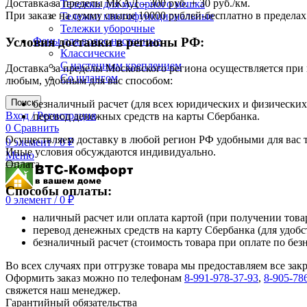
Доставка за пределы МКАД – 300 руб. + 30 руб./км.
Тележки для мусорного мешка
При заказе на сумму свыше 10000 рублей-бесплатно в предел
Тележки многофункциональные
Тележки уборочные
Условия доставки в регионы РФ:
Фены для волос настенные
Классические
С настенным креплением
Доставка за пределы Московского региона осуществляется пр
Со шлангом
любым, удобным для вас способом:
Поиск
безналичный расчет (для всех юридических и физических
Вход / Регистрация
перевод денежных средств на карты Сбербанка.
0
Сравнить
Осуществляем доставку в любой регион РФ удобными для вас
0
элемент
/
0
₽
Иные условия обсуждаются индивидуально.
Меню
Оплата
Способы оплаты:
0
элемент
/
0
₽
наличный расчет или оплата картой (при получении товар
перевод денежных средств на карту Сбербанка (для удобс
безналичный расчет (стоимость товара при оплате по без
Во всех случаях при отгрузке товара мы предоставляем все за
Оформить заказ можно по телефонам
8-991-978-37-93
,
8-905-78
свяжется наш менеджер.
Гарантийный обязательства