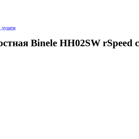
м душем
стная Binele HH02SW rSpeed с