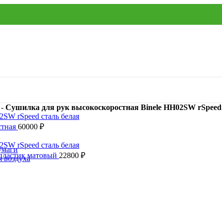
-
Сушилка для рук высокоскоростная Binele HH02SW rSpeed 
стная
60000
₽
умаги
пластик матовый
22800
₽
я воздуха