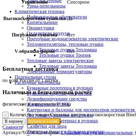
Урны настенные
Управление
Сенсорное
Урны-пепельницы
Климатическая техника
Инфракрасные обогреватели
Высокоскоростная сушилка
Да
Кипятильники
Овощесушки
Охладители воздуха
Погружная сушилка
Нет
Проточные водонагреватели электрические
Тепловентиляторы, тепловые пушки
Тепловые пушки Тепломаш
V-образная форма
Нет
Тепловые пушки Тропик
Тепловые завесы электрические
Тепловые завесы Тепломаш
Бесплатная доставка
Электронные терморегуляторы
Пеленальные столы
по всей России от 1 штуки
Расходные материалы
Бумажные полотенца в рулонах
Наличный и безналичный расчёт
Бумажные сиденья для унитаза
Дезинфицирующие средства
физические и юридические лица
Жидкое мыло TORK
Картриджи и баллоны для диспенсеров освежителя 
Количество товара Сушилка для рук высокоскоростная Bine
Листовые бумажные полотенца
Протирочный материал в рулонах
В корзину
Купить в 1 клик
Салфетки для лица
Сравнить
Туалетная бумага в больших рулонах
Артикул:
10598
Категории:
Сушилки для рук антивандальные
,