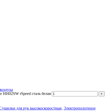
воздуха
le HH02SW rSpeed сталь белая
Сушилки для рук высокоскоростные
,
Электрополотенце