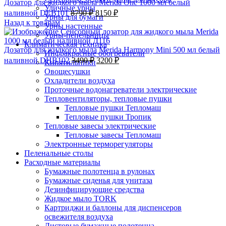
Дозатор для жидкого мыла Merida One 1000 мл белый
Уличные урны
наливной DEB101
8790
₽
8150
₽
Урны для бумаги
Назад к товарам
Урны настенные
Урны-пепельницы
Климатическая техника
Дозатор для жидкого мыла Merida Harmony Mini 500 мл белый
Инфракрасные обогреватели
наливной DHB102
3490
₽
3200
₽
Кипятильники
-7%;процент скидки
Овощесушки
Охладители воздуха
Проточные водонагреватели электрические
Тепловентиляторы, тепловые пушки
Тепловые пушки Тепломаш
Тепловые пушки Тропик
Тепловые завесы электрические
Тепловые завесы Тепломаш
Электронные терморегуляторы
Пеленальные столы
Расходные материалы
Бумажные полотенца в рулонах
Бумажные сиденья для унитаза
Дезинфицирующие средства
Жидкое мыло TORK
Картриджи и баллоны для диспенсеров
освежителя воздуха
Листовые бумажные полотенца