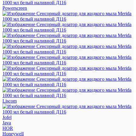
Powerscreen
Liscom
Jofel
Java
HOR
Honeywell