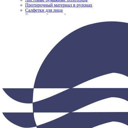
Протирочный материал в рулонах
Салфетки для лица
Нажмите, чтобы увеличить
Туалетная бумага в больших рулонах
Туалетная бумага в стандартных рулонах
Туалетная бумага листовая
Туалетная бумага с центральной вытяжкой
Сушилки для рук
V-образные сушилки
Погружные сушилки для рук
Сушилки для рук антивандальные
Сушилки для рук высокоскоростные
Электрополотенце
Уборочная техника
Подметальные машины
Пылесосы для опасной пыли
Пылесосы для сухой и влажной уборки
Пылесосы для сухой уборки
Уборочный инвентарь
Ведра на колесах
Коврики влаговпитывающие
Коврики влаговпитывающие 1,2 м х 1,8 м
Коврики влаговпитывающие 1,2 м х 10 м
Коврики влаговпитывающие 1,2 м х 15 м
Коврики влаговпитывающие 1,2 м х 2,5 м