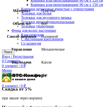
Коврики влаговпитывающие 80 см х 120 см
Коврики влаговпитывающие 90 см х 150 см
Коврики резиновые ячеистые с отверстиями
Материал
Пластик
Тележки для белья
Тележки для мусорного мешка
Тележки многофункциональные
Объем, мл
800
Тележки уборочные
Фены для волос настенные
Классические
Способ заправки
Наливной
С настенным креплением
Со шлангом
Управление
Механическое
Поиск
Вход / Регистрация
0
Сравнить
Вид подачи
Капля
0
элемент
/
0
₽
Меню
Закрывается на ключ
Нет
0
элемент
/
0
₽
Скидка от 5%
при заказе через корзину