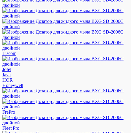
Liscom
Jofel
Java
HOR
Honeywell
FrePro
Fleet Pro