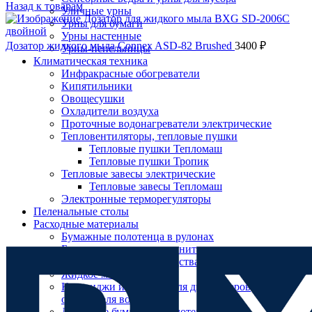
Назад к товарам
Уличные урны
Урны для бумаги
Урны настенные
Дозатор жидкого мыла Connex ASD-82 Brushed
3400
₽
Урны-пепельницы
Климатическая техника
Инфракрасные обогреватели
Кипятильники
Овощесушки
Охладители воздуха
Проточные водонагреватели электрические
Тепловентиляторы, тепловые пушки
Тепловые пушки Тепломаш
Тепловые пушки Тропик
Тепловые завесы электрические
Тепловые завесы Тепломаш
Электронные терморегуляторы
Пеленальные столы
Расходные материалы
Бумажные полотенца в рулонах
Нажмите, чтобы увеличить
Бумажные сиденья для унитаза
Дезинфицирующие средства
Жидкое мыло TORK
Картриджи и баллоны для диспенсеров
освежителя воздуха
Листовые бумажные полотенца