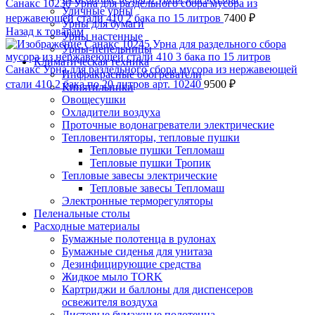
Санакс 10230 Урна для раздельного сбора мусора из
Уличные урны
нержавеющей стали 410 2 бака по 15 литров
7400
₽
Урны для бумаги
Назад к товарам
Урны настенные
Урны-пепельницы
Климатическая техника
Санакс Урна для раздельного сбора мусора из нержавеющей
Инфракрасные обогреватели
стали 410 2 бака по 20 литров арт. 10240
9500
₽
Кипятильники
Овощесушки
Охладители воздуха
Проточные водонагреватели электрические
Тепловентиляторы, тепловые пушки
Тепловые пушки Тепломаш
Тепловые пушки Тропик
Тепловые завесы электрические
Тепловые завесы Тепломаш
Электронные терморегуляторы
Пеленальные столы
Расходные материалы
Бумажные полотенца в рулонах
Бумажные сиденья для унитаза
Дезинфицирующие средства
Жидкое мыло TORK
Картриджи и баллоны для диспенсеров
освежителя воздуха
Листовые бумажные полотенца