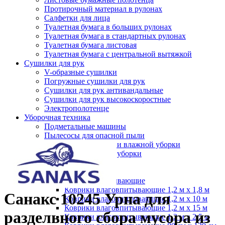
Протирочный материал в рулонах
Салфетки для лица
Туалетная бумага в больших рулонах
Туалетная бумага в стандартных рулонах
Туалетная бумага листовая
Туалетная бумага с центральной вытяжкой
Сушилки для рук
V-образные сушилки
Погружные сушилки для рук
Сушилки для рук антивандальные
Сушилки для рук высокоскоростные
Электрополотенце
Уборочная техника
Подметальные машины
Пылесосы для опасной пыли
Нажмите, чтобы увеличить
Пылесосы для сухой и влажной уборки
Пылесосы для сухой уборки
Уборочный инвентарь
Ведра на колесах
Коврики влаговпитывающие
Коврики влаговпитывающие 1,2 м х 1,8 м
Санакс 10245 Урна для
Коврики влаговпитывающие 1,2 м х 10 м
Коврики влаговпитывающие 1,2 м х 15 м
раздельного сбора мусора из
Коврики влаговпитывающие 1,2 м х 2,5 м