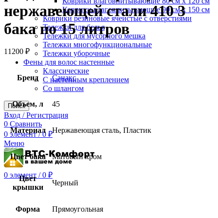
Коврики влаговпитывающие 80 см х 120 см
нержавеющей стали 410 3
Коврики влаговпитывающие 90 см х 150 см
Коврики резиновые ячеистые с отверстиями
бака по 15 литров
Тележки для белья
Тележки для мусорного мешка
Тележки многофункциональные
11200
₽
Тележки уборочные
Фены для волос настенные
Классические
Бренд
Санакс
С настенным креплением
Со шлангом
Объем, л
45
Поиск
Вход / Регистрация
0
Сравнить
Материал
Нержавеющая сталь, Пластик
0
элемент
/
0
₽
Меню
Цвет бака
Матовый хром
0
элемент
/
0
₽
Цвет
Черный
крышки
Форма
Прямоугольная