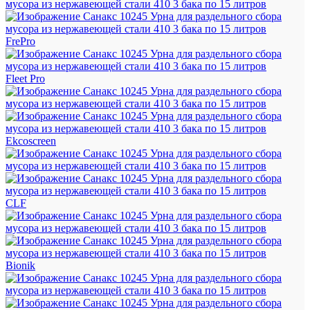
FrePro
Fleet Pro
Ekcoscreen
CLF
Bionik